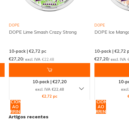
Processo de compra simples e intuitivo através
da nossa webshop.
Serviço de apoio ao cliente disponível para
DOPE
DOPE
esclarecer dúvidas.
DOPE Lime Smash Crazy Strong
DOPE Ice Mango
No Snussie.com focamo-nos em manter uma stock
10-pack | €2,72
pc
10-pack | €2,72
p
atual, comunicar com transparência e estar sempre
€27,20
€27,20
/ excl. IVA
€22,48
/ excl. IVA
acessíveis. Graças a entregas consistentes e a uma
seleção profissional, pedir snus e bolsas de nicotina
torna-se uma experiência simples, previsível e
10-pack | €27,20
10-pa
agradável. Escolha 77 Raspberry Ice Extra Strong
excl. IVA €22,48
excl
€2,72 pc
quando quiser uma opção forte, com perfil de fruta
ADICIONAR
ADICIONAR
vermelha e uma apresentação slim adequada ao seu
AO
AO
CARRINHO
CARRINHO
ritmo de vida.
Artigos recentes