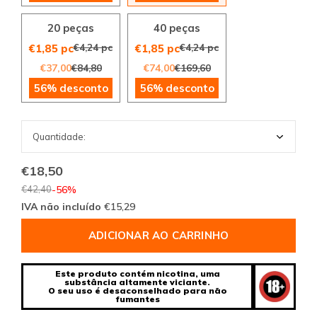
20 peças
40 peças
€4,24 pc
€4,24 pc
€1,85 pc
€1,85 pc
€37,00
€84,80
€74,00
€169,60
56% desconto
56% desconto
€18,50
€42,40
-56%
IVA não incluído
€15,29
ADICIONAR AO CARRINHO
Este produto contém nicotina, uma
substância altamente viciante.
O seu uso é desaconselhado para não
fumantes