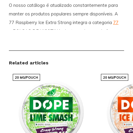
O nosso catálogo é atualizado constantemente para
manter os produtos populares sempre disponíveis. A
77 Raspberry Ice Extra Strong integra a categoria
77
e BOLSAS DE NICOTINA, destacando-se pela força
EXTRA FORTE 15-25 MG, sabor FRUTAS e FRUTA
VERMELHA, e formato SLIM para um uso discreto e
confortável.
Related articles
Vantagens para clientes
20 MG/POUCH
20 MG/POUCH
Entrega internacional rápida e fiável para onde
estiver.
Assortimento com preços competitivos e
marcas populares.
Lançamentos regulares com novas variantes e
sabores.