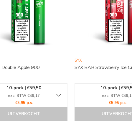
SYX
 Double Apple 900
SYX BAR Strawberry Ice 
10-pack | €59,50
10-pack | €59,
excl BTW €49,17
excl BTW €49,1
€5,95 p.s.
€5,95 p.s.
UITVERKOCHT
UITVERKOCH