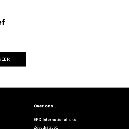
ef
NEER
Over ons
EPD International s.r.o.
Závodní 3361