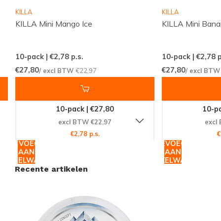
Verken de Wereld van
SNOBERG
KILLA
KILLA
Nicotinezakjes
KILLA Mini Mango Ice
KILLA Mini Bana
Als onderdeel van de
SNOBERG
collectie, zijn deze
10-pack | €2,78
p.s.
10-pack | €2,78
p
nicotinezakjes een uitstekende keuze voor
€27,80
€27,80
/ excl BTW
€22,97
/ excl BT
liefhebbers van fruitige en tropische smaken. De
combinatie van fruitige frisheid en een medium
sterkte maakt het een ideale keuze voor dagelijks
10-pack | €27,80
10-pa
gebruik.
excl BTW €22,97
excl
€2,78 p.s.
€
TOEVOEGEN
TOEVOEGEN
Bestel Vandaag Nog!
AAN
AAN
WINKELWAGEN
WINKELWAGEN
Wacht niet langer en ervaar de verfrissende smaak
Recente artikelen
van SNOWBERG Watermelon Ice. Met onze snelle en
betrouwbare wereldwijde verzending, kun je deze
heerlijke nicotinezakjes snel in huis hebben. Bezoek