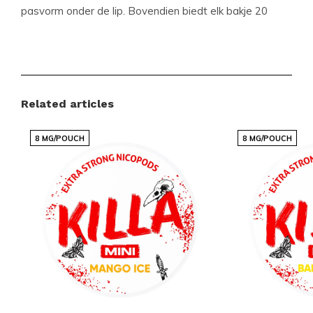
pasvorm onder de lip. Bovendien biedt elk bakje 20
zakjes, wat zorgt voor langdurig genot.
Productdetails
Formaat:
Slim
Related articles
Zakjes per bakje:
20
8 MG/POUCH
8 MG/POUCH
Gewicht per zakje:
0.5 gram
Sterkte:
Medium
Smaak:
Watermelon Ice
Product type:
Nicotine Pouches
Nicotine (mg) per zakje:
10
Nicotine (mg) per gram:
20
Inhoud per bakje:
10 gram
Fabrikant:
SNOBERG