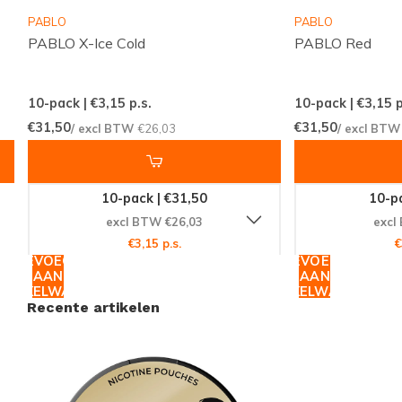
overzichtelijke webshop
PABLO
PABLO
Een klantenservice die altijd voor je klaarstaat
PABLO X-Ice Cold
PABLO Red
Snussie.com richt zich op een actuele voorraad,
10-pack | €3,15
p.s.
10-pack | €3,15
p
duidelijke communicatie en hoge bereikbaarheid,
€31,50
€31,50
/ excl BTW
€26,03
/ excl BT
zodat je altijd weet waar je aan toe bent. Dankzij
consistente leveringen en een professioneel
samengesteld aanbod wordt snus en nicotinezakjes
10-pack | €31,50
10-pa
bestellen niet alleen makkelijk, maar ook prettig en
excl BTW €26,03
excl
voorspelbaar. Zo biedt Snussie.com een fijne,
€3,15 p.s.
€
TOEVOEGEN
TOEVOEGEN
vertrouwde plek voor iedereen die graag discreet en
AAN
AAN
smaakvol wil genieten.
WINKELWAGEN
WINKELWAGEN
Recente artikelen
Ontdek het complete aanbod van nicotinezakjes en
snus op
Snussie.com
en vind precies de variant die bij
jouw moment past.
Bekijk alle collecties
, vergelijk de