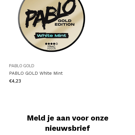
populairste merken via
Brands
en blijf via
Instagram
op de hoogte van nieuwe toevoegingen en
voorraadupdates. Bestel eenvoudig online en geniet
snel van jouw favoriete zakjes.
18+ only
PABLO GOLD
PABLO GOLD White Mint
€4,23
Meld je aan voor onze
nieuwsbrief