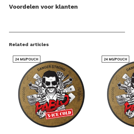
Voordelen voor klanten
Snelle en betrouwbare internationale leveringen
Een scherp geprijsd assortiment met populaire
merken
Related articles
Regelmatig nieuwe smaken en varianten
beschikbaar
24 MG/POUCH
24 MG/POUCH
Eenvoudig en snel bestellen via een
overzichtelijke webshop
Een klantenservice die altijd voor je klaarstaat
Snussie.com richt zich op een actuele voorraad,
duidelijke communicatie en hoge bereikbaarheid,
zodat je altijd weet waar je aan toe bent. Dankzij
consistente leveringen en een professioneel
samengesteld aanbod wordt snus en nicotinezakjes