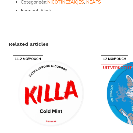
Categorieën:
NICOTINEZAKJES
,
NEAFS
Formaat:
Slank
Zakjes per bakje:
25
Gewicht per zakje:
0.6 gram
Sterkte:
Sterk (10-15 mg)
Related articles
Smaak:
Mint
Nicotine per zakje:
12 mg
11.2 MG/POUCH
12 MG/POUCH
Nicotine per gram:
20 mg
UITVERKOCHT
Inhoud per bakje:
15 gram
Fabrikant:
NEAFS
Bestel Vandaag Nog en Ervaar het
Verschil
Mis deze kans niet om NEAFS Mint Fusion Strong aan
je collectie toe te voegen. Met zijn krachtige mintkick