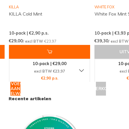
en slanke ontwerp is het de perfecte keuze voor elke
KILLA
WHITE FOX
nicotinegebruiker. Bestel nu bij Snussie.com en sluit je
KILLA Cold Mint
White Fox Mint 
aan bij de wereldwijde gemeenschap van tevreden
klanten. Wacht niet langer en ervaar de kwaliteit en
10-pack | €2,90
p.s.
10-pack | €3,93
p
verfrissing die NEAFS te bieden heeft!
€29,00
€39,30
/ excl BTW
€23,97
/ excl BT
UIT
10-pack | €29,00
10-pa
excl BTW €23,97
excl
€2,90 p.s.
€
TOEVOEGEN
AAN
UITVERKOCHT
WINKELWAGEN
Recente artikelen