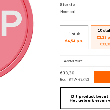
Sterkte
Normaal
10 stu
1 stuk
€3,33 p
€4,54 p.s.
€33,3
€33,30
Excl. BTW
€27,52
Dit product bevat 
Het gebruik ervan w