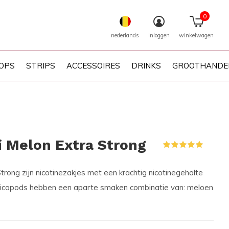
0
nederlands
inloggen
winkelwagen
OPS
STRIPS
ACCESSOIRES
DRINKS
GROOTHANDE
i Melon Extra Strong
(1)
rong zijn nicotinezakjes met een krachtig nicotinegehalte
 nicopods hebben een aparte smaken combinatie van: meloen