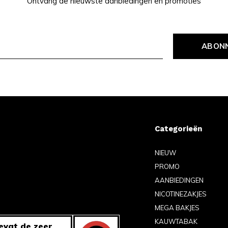
Ontvang de nieuwste aanbiedingen en promoties
ABON
Categorieën
NIEUW
PROMO
AANBIEDINGEN
NICOTINEZAKJES
MEGA BAKJES
KAUWTABAK
evat de zeer