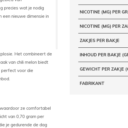
ng
precies wat je nodig
NICOTINE (MG) PER G
 een nieuwe dimensie in
NICOTINE (MG) PER ZA
ZAKJES PER BAKJE
plosie. Het combineert de
INHOUD PER BAKJE (G
ak van chili melon biedt
GEWICHT PER ZAKJE 
 perfect voor die
nbod.
FABRIKANT
 waardoor ze comfortabel
icht van
0,70 gram
per
 die je gedurende de dag