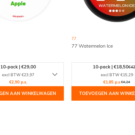
uik. Deze pouches zijn een
 zonder de schadelijke
 gebruiker die op zoek is
77
77 Watermelon Ice
10-pack | €29,00
10-pack | €18,50
€42
rvaren? Bezoek onze
excl BTW €23,97
excl BTW €15,29
binatie van chili en
€2,90 p.s.
€1,85 p.s.
€4,24
 een nieuwe manier van
GEN AAN WINKELWAGEN
TOEVOEGEN AAN WINK