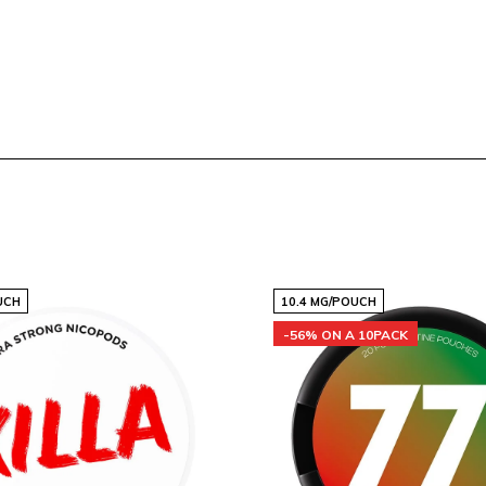
ine per gram, biedt LOOP
oor de ervaren gebruiker.
n extra sterke sensatie die
UCH
10.4 MG/POUCH
, geproduceerd door
-56% ON A 10PACK
un kwaliteit en innovatie
elon Extra Strong kies je
s gemaakt.