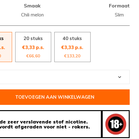
Smaak
Formaat
Chili melon
Slim
ks
20 stuks
40 stuks
.s.
€3,33 p.s.
€3,33 p.s.
0
€66,60
€133,20
TOEVOEGEN AAN WINKELWAGEN
de zeer verslavende stof nicotine.
ordt afgeraden voor niet - rokers.