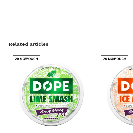
Productdetails
Merk:
KRATOS
Categorieën:
NICOTINEZAKJES
,
KRATOS
Related articles
Sterkte:
EXTRA STERK 15-25 MG
Smaak:
FRUIT, ROOD FRUIT
20 MG/POUCH
20 MG/POUCH
Afmeting:
SLIM
Bestel nu en ervaar de KRATOS
sensatie
Mis deze kans niet om de
KRATOS
Black Cherry Ice
Strong zelf te ervaren. Voeg deze krachtige
nicotinezakjes vandaag nog toe aan je winkelmandje
en ontdek waarom zoveel klanten wereldwijd