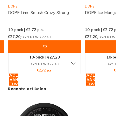
vertrouwen op Snussie.com voor hun
DOPE
DOPE
nicotineproducten. Bestel nu en geniet van onze
DOPE Lime Smash Crazy Strong
DOPE Ice Mango
snelle wereldwijde verzending, zodat je nooit lang
hoeft te wachten op je favoriete producten.
10-pack | €2,72
p.s.
10-pack | €2,72
p
€27,20
€27,20
/ excl BTW
€22,48
/ excl BT
10-pack | €27,20
10-pa
excl BTW €22,48
excl
€2,72 p.s.
€
TOEVOEGEN
TOEVOEGEN
AAN
AAN
WINKELWAGEN
WINKELWAGEN
Recente artikelen