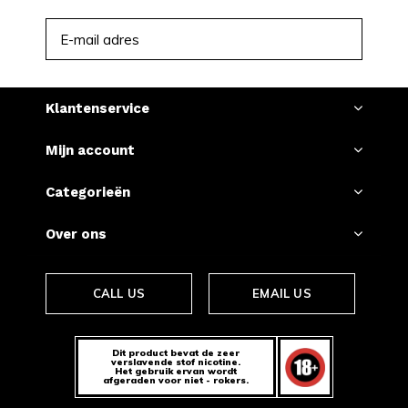
ABONNEER
Klantenservice
Mijn account
Categorieën
Over ons
CALL US
EMAIL US
Dit product bevat de zeer
verslavende stof nicotine.
Het gebruik ervan wordt
afgeraden voor niet - rokers.