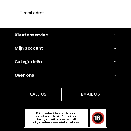
ABONNEER
Klantenservice
Mijn account
Categorieën
Over ons
CALL US
EMAIL US
Dit product bevat de zeer
verslavende stof nicotine.
Het gebruik ervan wordt
afgeraden voor niet - rokers.