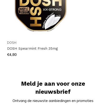
hoogte van nieuwe toevoegingen en
voorraadupdates. Bestel eenvoudig online en geniet
snel van jouw favoriete zakjes.
18+ only
DOSH
DOSH Spearmint Fresh 35mg
€4,80
Meld je aan voor onze
nieuwsbrief
Ontvang de nieuwste aanbiedingen en promoties