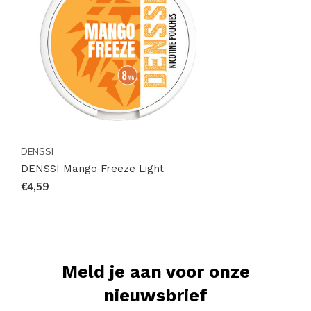
Ontdek het complete aanbod van nicotinezakjes en
snus op
Snussie.com
en vind precies de smaak die bij
jouw moment past. Bekijk alle
collecties
, vergelijk de
populairste
merken
en blijf via
Instagram
op de
hoogte van nieuwe smaken en voorraadupdates.
Bestel eenvoudig online en geniet snel van jouw
favoriete zakjes.
DENSSI
DENSSI Mango Freeze Light
18+ only
€4,59
Meld je aan voor onze
nieuwsbrief