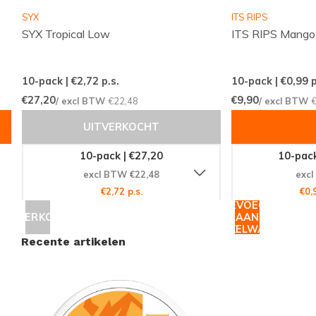
overzichtelijke webshop
SYX
ITS RIPS
Een klantenservice die altijd voor je klaarstaat
SYX Tropical Low
ITS RIPS Mango
Snussie.com richt zich op een actuele voorraad,
10-pack | €2,72
p.s.
10-pack | €0,99
p
duidelijke communicatie en hoge bereikbaarheid,
€27,20
€9,90
/ excl BTW
€22,48
/ excl BTW
zodat je altijd weet waar je aan toe bent. Dankzij
UITVERKOCHT
consistente leveringen en een professioneel
samengesteld aanbod wordt snus en nicotinezakjes
10-pack | €27,20
10-pack
bestellen niet alleen makkelijk, maar ook prettig en
excl BTW €22,48
excl
€2,72 p.s.
€0,
voorspelbaar. Zo biedt Snussie.com een fijne,
TOEVOEGEN
vertrouwde plek voor iedereen die graag discreet en
UITVERKOCHT
AAN
WINKELWAGEN
smaakvol wil genieten.
Recente artikelen
Kenmerken van dit product: Sterkte: LICHT — Smaak:
TROPISCH FRUIT — Afmeting: SLIM