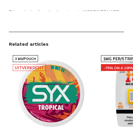
Dit product valt onder de categorie NICOTINEZAKJES
en het merk
DENSSI
. DENSSI Mango Freeze Light
combineert een lichte sterkte met een tropische
toets in een slim formaat. Het slanke zakje voelt
Related articles
discreet en comfortabel aan, ideaal voor onderweg
of korte momenten van concentratie.
1MG PER/STRI
3 MG/POUCH
UITVERKOCHT
-75% ON A 10P
Voordelen voor klanten
Snelle en betrouwbare internationale leveringen
Een scherp geprijsd assortiment met populaire
merken
Regelmatig nieuwe smaken en varianten
beschikbaar
Eenvoudig en snel bestellen via een