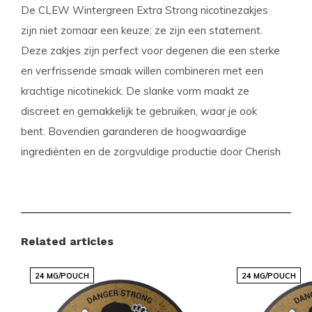
De CLEW Wintergreen Extra Strong nicotinezakjes
zijn niet zomaar een keuze; ze zijn een statement.
Deze zakjes zijn perfect voor degenen die een sterke
en verfrissende smaak willen combineren met een
krachtige nicotinekick. De slanke vorm maakt ze
discreet en gemakkelijk te gebruiken, waar je ook
bent. Bovendien garanderen de hoogwaardige
ingrediënten en de zorgvuldige productie door Cherish
Innovations Ltd de kwaliteit en betrouwbaarheid die
je van CLEW verwacht.
Productdetails
Related articles
Formaat:
Slim
24 MG/POUCH
24 MG/POUCH
Zakjes per bakje:
20
Gewicht per zakje (gram):
0.7