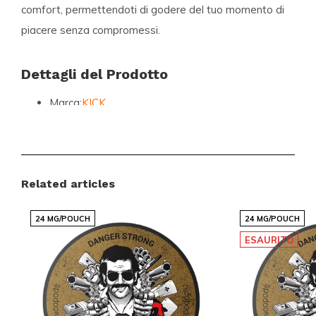
comfort, permettendoti di godere del tuo momento di
piacere senza compromessi.
Dettagli del Prodotto
Marca:
KICK
Categoria:
Sacchetti di Nicotina
Intensità:
Extra Forte 15-25 mg
Gusto:
Menta
Related articles
Dimensione:
Slim
24 MG/POUCH
24 MG/POUCH
Non Perdere l'Occasione
ESAURITO
Unisciti alla comunità globale di clienti soddisfatti che
scelgono Snussie.com per i loro prodotti di nicotina.
Acquista ora il KICK Peppermint Extra Strong e scopri