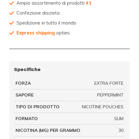
Ampio assortimento di prodotti
#1
Confezione discreta
Spedizione in tutto il mondo
Express shipping
opties
Specifiche
FORZA
EXTRA FORTE
SAPORE
PEPPERMINT
TIPO DI PRODOTTO
NICOTINE POUCHES
FORMATO
SLIM
NICOTINA (MG) PER GRAMMO
30