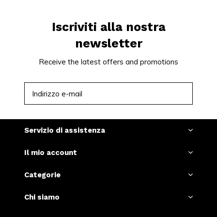
Iscriviti alla nostra
newsletter
Receive the latest offers and promotions
ISCRIVITI
Servizio di assistenza
Il mio account
Categorie
Chi siamo