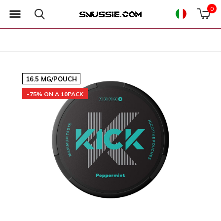
0
16.5 MG/POUCH
-75% ON A 10PACK