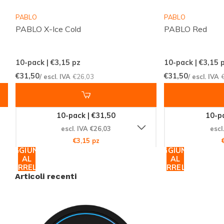
sicuramente il prodotto perfetto per le tue esigenze.
PABLO
PABLO
Ogni prodotto è realizzato con ingredienti di alta
PABLO X-Ice Cold
PABLO Red
qualità, garantendo un'esperienza di nicotina sicura e
piacevole.
10-pack | €3,15
pz
10-pack | €3,15
p
€31,50
€31,50
/ escl. IVA
€26,03
/ escl. IVA
Ordina ora e sperimenta la differenza
Non perdere l'opportunità di provare GARANT Ice
Cool. Ordina oggi stesso e unisciti alla comunità
10-pack | €31,50
10-pa
globale di clienti soddisfatti che si affidano a
escl. IVA €26,03
escl
€3,15 pz
Snussie.com per i loro prodotti di nicotina. Con la
AGGIUNGI
AGGIUNGI
nostra spedizione globale efficiente, riceverai il tuo
AL
AL
CARRELLO
CARRELLO
ordine in modo rapido e sicuro. Approfitta della nostra
Articoli recenti
selezione esclusiva e scopri nuovi preferiti. Acquista
ora e vivi l'esperienza unica di GARANT Ice Cool!