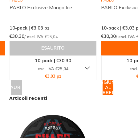
PABLO
PABLO
energizzante di fiducia. Esplora la nostra vasta
PABLO Exclusive Mango Ice
PABLO Exclusiv
collezione e scopri nuovi preferiti oggi stesso.
Approfitta della nostra spedizione globale efficiente
10-pack | €3,03
pz
10-pack | €3,03
p
e ricevi il tuo ordine rapidamente e in perfette
€30,30
€30,30
/ escl. IVA
€25,04
/ escl. IVA
condizioni. Non aspettare oltre, prova ora CHAPO
ESAURITO
ENERGY e vivi l'energia come mai prima d'ora!
10-pack | €30,30
10-pa
escl. IVA €25,04
escl
€3,03 pz
AGGIUNGI
ESAURITO
AL
CARRELLO
Articoli recenti