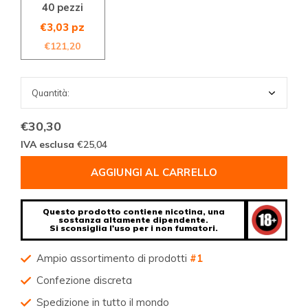
40 pezzi
€3,03 pz
€121,20
€30,30
IVA esclusa
€25,04
AGGIUNGI AL CARRELLO
Questo prodotto contiene nicotina, una
sostanza altamente dipendente.
Si sconsiglia l'uso per i non fumatori.
Ampio assortimento di prodotti
#1
Confezione discreta
Spedizione in tutto il mondo