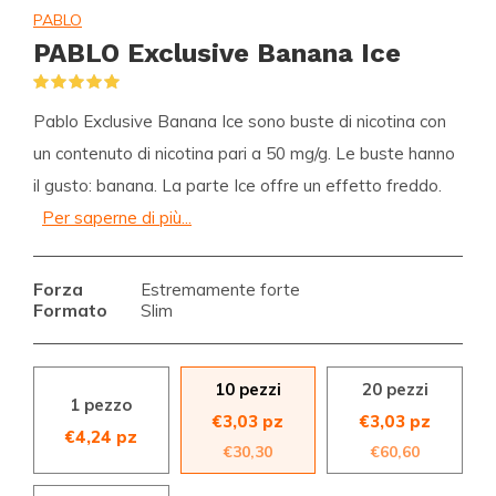
PABLO
PABLO Exclusive Banana Ice
(1)
Pablo Exclusive Banana Ice sono buste di nicotina con
un contenuto di nicotina pari a 50 mg/g. Le buste hanno
il gusto: banana. La parte Ice offre un effetto freddo.
Per saperne di più...
Forza
Estremamente forte
Formato
Slim
10 pezzi
20 pezzi
1 pezzo
€3,03 pz
€3,03 pz
€4,24 pz
€30,30
€60,60