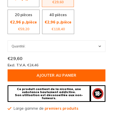
€29,60
20 pièces
40 pièces
€2,96 p./pièce
€2,96 p./pièce
€59,20
€118,40
€29,60
Excl. T.V.A.
€24,46
AJOUTER AU PANIER
Ce produit contient de la nicotine, une
substance hautement addictive.
Son utilisation est déconseillée aux non-
fumeurs.
Large gamme de
premiers produits