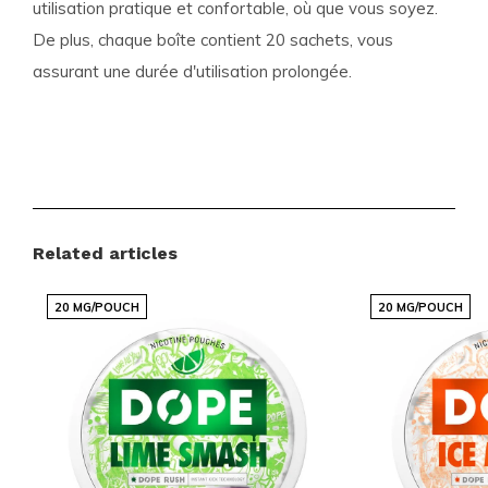
utilisation pratique et confortable, où que vous soyez.
De plus, chaque boîte contient 20 sachets, vous
assurant une durée d'utilisation prolongée.
Caractéristiques du Produit
Format :
Slim
Sachets par boîte :
20
Poids par sachet :
0.5 gramme
Related articles
Force :
Extra Strong
20 MG/POUCH
Saveur :
Mangue
20 MG/POUCH
Type de produit :
Nicotine Pouches
Nicotine par sachet :
25 mg
Nicotine par gramme :
50 mg
Contenu par boîte :
10 grammes
Fabricant :
Nicobros