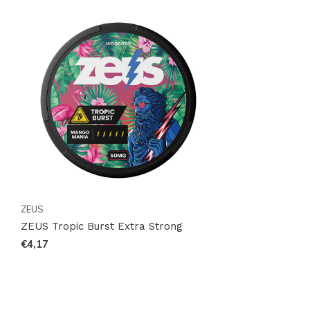
dès aujourd'hui le
ZEUS Tropic Burst Extra Strong
et
rejoignez la communauté mondiale de clients
satisfaits qui font confiance à Snussie.com pour leurs
besoins en produits de nicotine. Profitez de notre
service de livraison rapide et sécurisé pour recevoir
votre commande directement chez vous. N'attendez
plus, l'expérience ZEUS vous attend !
ZEUS
ZEUS Tropic Burst Extra Strong
€4,17