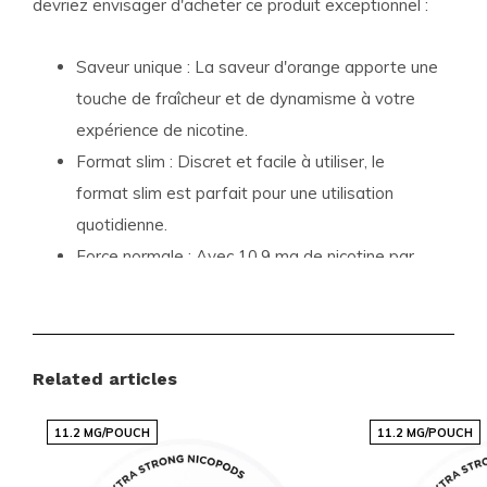
devriez envisager d'acheter ce produit exceptionnel :
Saveur unique :
La saveur d'orange apporte une
touche de fraîcheur et de dynamisme à votre
expérience de nicotine.
Format slim :
Discret et facile à utiliser, le
format slim est parfait pour une utilisation
quotidienne.
Force normale :
Avec 10.9 mg de nicotine par
sachet, il offre une expérience équilibrée sans
être trop intense.
Related articles
Détails du produit
Pour ceux qui recherchent des détails précis, voici les
11.2 MG/POUCH
11.2 MG/POUCH
spécifications complètes du
VELO Orange Spark
: