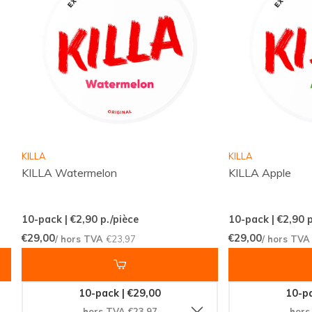
Catégories :
Sachets de nicotine
,
VELO
Format :
Slim
Sachets par boîte :
20
Poids par sachet :
0.70 grammes
Force :
Normal
Saveur :
Orange
Type de produit :
Nicotine Pouches
KILLA
KILLA
Nicotine par sachet :
10.9 mg
KILLA Watermelon
KILLA Apple
Nicotine par gramme :
15.6 mg
Contenu par boîte :
14 grammes
10-pack | €2,90
p./pièce
10-pack | €2,90
p
Fabricant :
British American Tobacco
€29,00
€29,00
/ hors TVA
€23,97
/ hors TV
Commandez dès maintenant!
10-pack | €29,00
10-pa
Ne manquez pas l'occasion de découvrir le
VELO
hors TVA €23,97
hors