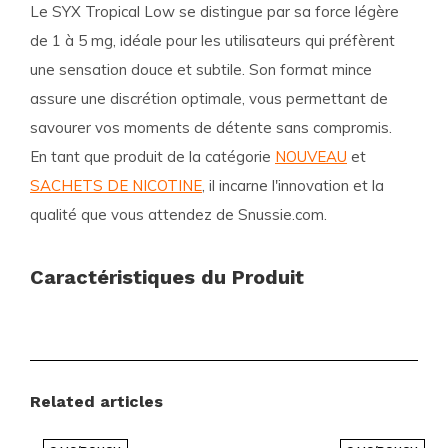
Le
SYX Tropical Low
se distingue par sa force légère
de 1 à 5 mg, idéale pour les utilisateurs qui préfèrent
une sensation douce et subtile. Son format mince
assure une discrétion optimale, vous permettant de
savourer vos moments de détente sans compromis.
En tant que produit de la catégorie
NOUVEAU
et
SACHETS DE NICOTINE
, il incarne l'innovation et la
qualité que vous attendez de Snussie.com.
Caractéristiques du Produit
Force :
Lumière 1-5 mg
Goût :
Fruits tropicaux, fruits
Taille :
Mince
Related articles
Catégories :
Nouveau
,
Sachets de Nicotine