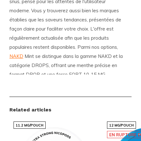
snus, pensé pour les attentes de l'utilisateur
moderne. Vous y trouverez aussi bien les marques
établies que les saveurs tendances, présentées de
façon claire pour faciliter votre choix. L'offre est
régulièrement actualisée afin que les produits
populaires restent disponibles. Parmi nos options,
NAKD
Mint se distingue dans la gamme NAKD et la
catégorie DROPS, offrant une menthe précise en
format DROP et une force FORT 10-15 MG.
Avantages pour les clients
Livraisons internationales rapides et fiables
Related articles
Assortiment compétitif avec des marques
populaires
11.2 MG/POUCH
12 MG/POUCH
Nouvelles saveurs et variantes ajoutées
EN RUPTURE D