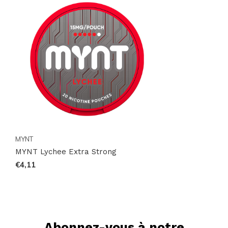
saveur qui correspond à votre moment. Parcourez
toutes les collections, comparez les marques sur
notre page Marques
et suivez-nous sur
Instagram
pour les nouveautés et mises à jour de stock.
Commandez en ligne en quelques clics et recevez
rapidement vos pouches préférés.
MYNT
MYNT Lychee Extra Strong
€4,11
Abonnez-vous à notre