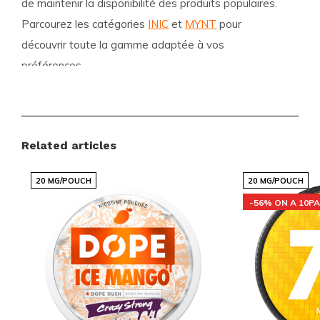
de maintenir la disponibilité des produits populaires.
Parcourez les catégories
INIC
et
MYNT
pour
découvrir toute la gamme adaptée à vos
préférences.
Avantages pour les clients
Livraisons internationales rapides et fiables
Related articles
Un assortiment aux prix compétitifs avec des
marques populaires
20 MG/POUCH
20 MG/POUCH
De nouvelles saveurs et variantes ajoutées
-56% ON A 10P
régulièrement
Commande simple et rapide via une boutique
en ligne claire
Service client réactif et disponible