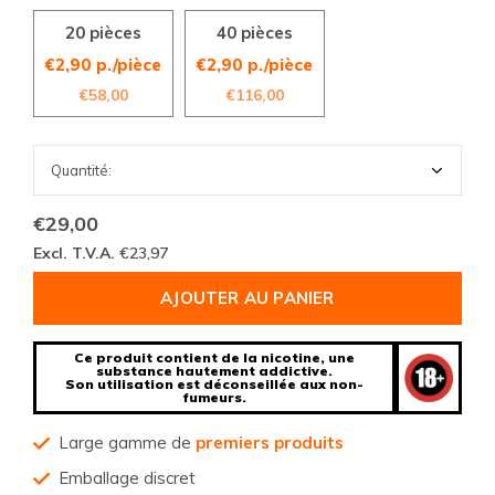
20 pièces
40 pièces
€2,90 p./pièce
€2,90 p./pièce
€58,00
€116,00
€29,00
Excl. T.V.A.
€23,97
AJOUTER AU PANIER
Ce produit contient de la nicotine, une
substance hautement addictive.
Son utilisation est déconseillée aux non-
fumeurs.
Large gamme de
premiers produits
Emballage discret