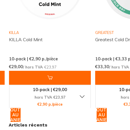
Contenu par boîte :
12.5 grammes
Ces sachets de nicotine sont classés dans les filtres
de force
Fort 10-15 MG
, goût
Menthe
, et taille
Mince
,
KILLA
GREATEST
garantissant une expérience adaptée à vos
KILLA Cold Mint
Greatest Cold D
préférences.
10-pack | €2,90
p./pièce
10-pack | €3,33
p
Rejoignez la Communauté MAVERICK
€29,00
€33,30
/ hors TVA
€23,97
/ hors TV
Ne manquez pas l'opportunité de rejoindre la
communauté de clients satisfaits qui font confiance à
10-pack | €29,00
10-pa
MAVERICK
pour leurs besoins en sachets de nicotine.
hors TVA €23,97
hors
Explorez notre vaste collection et découvrez de
€2,90 p./pièce
€3,
AJOUTER
AJOUTER
nouveaux favoris dès aujourd'hui. Commandez
AU
AU
maintenant et profitez de la livraison rapide et
PANIER
PANIER
Articles récents
efficace de Snussie.com.