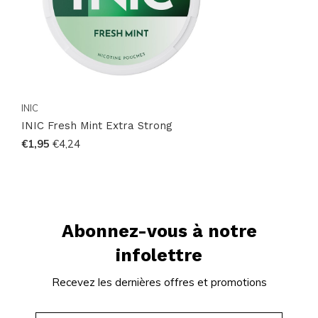
les catégories sur
Collections
, explorez toutes les
marques sur
Snussie.com/Brands
et suivez les
nouveautés sur
Instagram
. Commandez en ligne en
quelques clics et recevez rapidement vos sachets
INIC Fresh Mint Extra Strong pour profiter d'une
INIC
expérience pratique et discrète.
INIC Fresh Mint Extra Strong
€1,95
€4,24
Abonnez-vous à notre
infolettre
Recevez les dernières offres et promotions