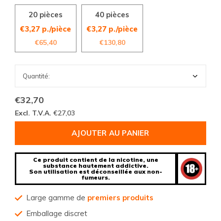
20 pièces
40 pièces
€3,27 p./pièce
€3,27 p./pièce
€65,40
€130,80
€32,70
Excl. T.V.A.
€27,03
AJOUTER AU PANIER
Ce produit contient de la nicotine, une
substance hautement addictive.
Son utilisation est déconseillée aux non-
fumeurs.
Large gamme de
premiers produits
Emballage discret