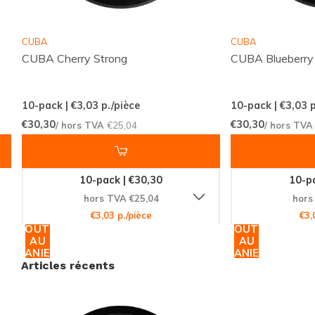
Une expérience utilisateur
CUBA
CUBA
exceptionnelle
CUBA Cherry Strong
CUBA Blueberry
Chez Snussie.com, nous nous engageons à offrir une
expérience utilisateur exceptionnelle. Notre site web
10-pack | €3,03
p./pièce
10-pack | €3,03
p
€30,30
€30,30
convivial permet une navigation facile et une
/ hors TVA
€25,04
/ hors TV
recherche rapide des produits. Chaque produit est
accompagné de descriptions détaillées et d'avis
10-pack | €30,30
10-pa
clients pour vous aider à faire le meilleur choix. De
hors TVA €25,04
hors
plus, nous garantissons l'authenticité et la qualité de
€3,03 p./pièce
€3,
tous nos produits, avec une expédition mondiale
AJOUTER
AJOUTER
AU
AU
efficace pour que vos commandes arrivent
PANIER
PANIER
Articles récents
rapidement et en parfait état.
Rejoignez la communauté