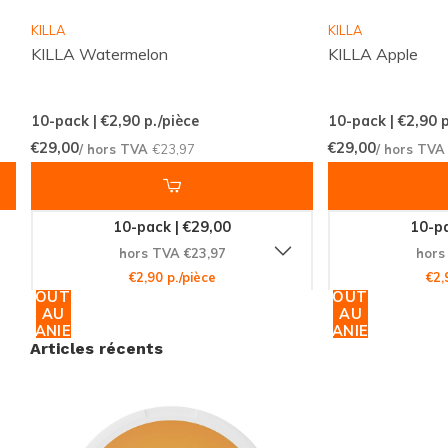
répondre à vos besoins.
KILLA
KILLA
KILLA Watermelon
KILLA Apple
Engagement Qualité
Le COCO Tropical Mango est un produit de la marque
10-pack | €2,90
p./pièce
10-pack | €2,90
p
SPECTRUMLEAF AB
, un fabricant réputé pour son
€29,00
€29,00
/ hors TVA
€23,97
/ hors TV
engagement envers la qualité et l'innovation. Chaque
boîte contient
10 grammes
de produit, garantissant
10-pack | €29,00
10-pa
une expérience de nicotine cohérente et fiable à
hors TVA €23,97
hors
chaque utilisation.
€2,90 p./pièce
€2,
AJOUTER
AJOUTER
AU
AU
Choisissez Votre Intensité
PANIER
PANIER
Articles récents
Pour ceux qui préfèrent une expérience forte, le filtre
par force
Fort
vous permet de sélectionner des
produits qui répondent à votre désir d'une sensation