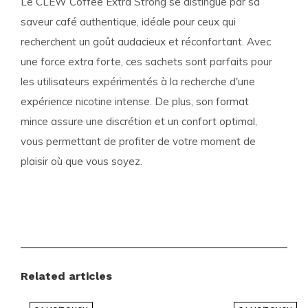
Le CLEW Coffee Extra Strong se distingue par sa
saveur café authentique, idéale pour ceux qui
recherchent un goût audacieux et réconfortant. Avec
une force extra forte, ces sachets sont parfaits pour
les utilisateurs expérimentés à la recherche d'une
expérience nicotine intense. De plus, son format
mince assure une discrétion et un confort optimal,
vous permettant de profiter de votre moment de
plaisir où que vous soyez.
Détails du Produit
Format :
Slim
Sachets par boîte :
20
Poids par sachet :
0.7 grammes
Related articles
Force :
Extra Strong