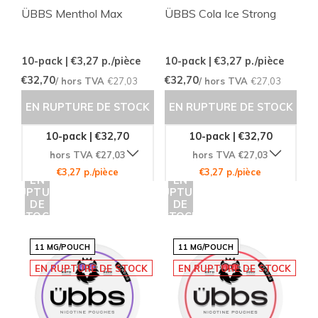
ÜBBS Menthol Max
ÜBBS Cola Ice Strong
10-pack | €3,27
p./pièce
10-pack | €3,27
p./pièce
€32,70
€32,70
/ hors TVA
€27,03
/ hors TVA
€27,03
EN RUPTURE DE STOCK
EN RUPTURE DE STOCK
10-pack | €32,70
10-pack | €32,70
hors TVA €27,03
hors TVA €27,03
€3,27 p./pièce
€3,27 p./pièce
EN
EN
RUPTURE
RUPTURE
DE
DE
STOCK
STOCK
11 MG/POUCH
11 MG/POUCH
EN RUPTURE DE STOCK
EN RUPTURE DE STOCK