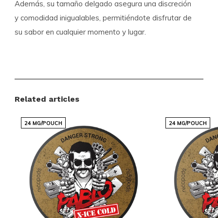
Además, su tamaño delgado asegura una discreción
y comodidad inigualables, permitiéndote disfrutar de
su sabor en cualquier momento y lugar.
Detalles del producto
Marca:
ZEUS
Categorías:
BOLSAS DE NICOTINA
, ZEUS
Related articles
Fuerza:
EXTRA FUERTE 15-25 MG
24 MG/POUCH
Sabor:
MENTA
24 MG/POUCH
Tamaño:
DELGADO
No te lo pierdas
Únete a la comunidad global de clientes satisfechos
que confían en Snussie.com para satisfacer sus
necesidades de productos de nicotina. Explora