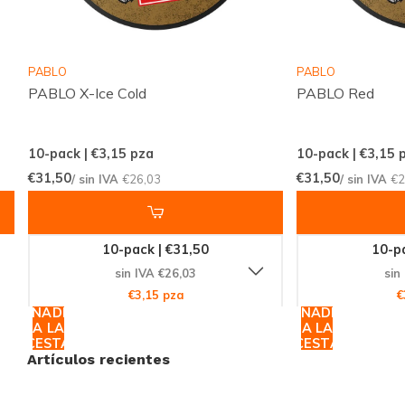
nuestra vasta colección, descubre nuevos favoritos y
experimenta la comodidad de las compras en línea
PABLO
PABLO
con una de las plataformas líderes en el mundo. No
PABLO X-Ice Cold
PABLO Red
esperes más, adquiere ahora el
Zeus Tropic Burst
Extra Strong
y lleva tu experiencia de nicotina al
10-pack | €3,15
pza
10-pack | €3,15
p
siguiente nivel. ¡La demanda es alta, así que
€31,50
€31,50
/ sin IVA
€26,03
/ sin IVA
€2
asegúrate de hacer tu pedido antes de que se agote!
10-pack | €31,50
10-pa
sin IVA €26,03
sin
€3,15 pza
€
AÑADIR
AÑADIR
A LA
A LA
CESTA
CESTA
Artículos recientes