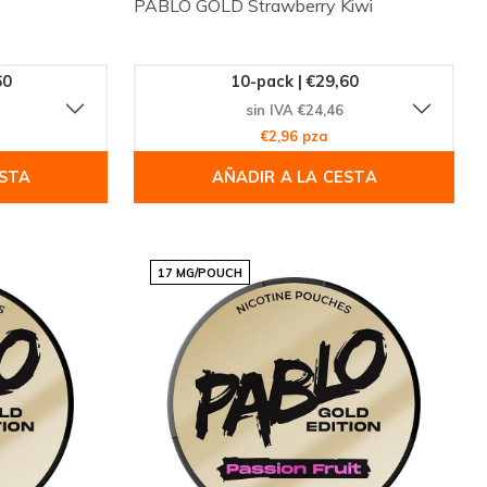
PABLO GOLD Strawberry Kiwi
60
10-pack | €29,60
sin IVA €24,46
€2,96 pza
ESTA
AÑADIR A LA CESTA
17 MG/POUCH