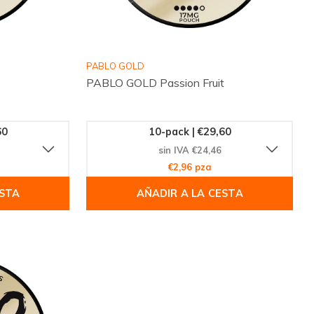
PABLO GOLD
PABLO GOLD Passion Fruit
60
10-pack | €29,60
sin IVA €24,46
€2,96 pza
ESTA
AÑADIR A LA CESTA