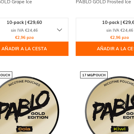
OLD Grape Ice
PABLO GOLD Frosted Ice
10-pack | €29,60
10-pack | €29,
sin IVA €24,46
sin IVA €24,46
€2,96 pza
€2,96 pza
AÑADIR A LA CESTA
AÑADIR A LA C
POUCH
17 MG/POUCH