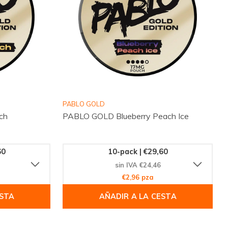
PABLO GOLD
ch
PABLO GOLD Blueberry Peach Ice
60
10-pack | €29,60
sin IVA €24,46
€2,96 pza
ESTA
AÑADIR A LA CESTA