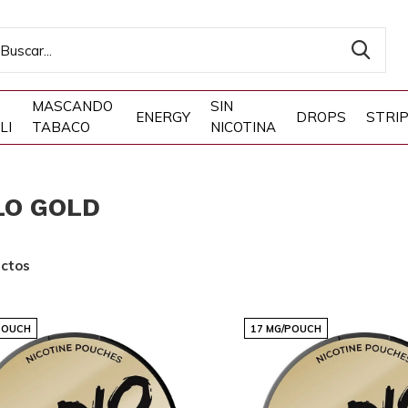
MASCANDO
SIN
ENERGY
DROPS
STRI
LI
TABACO
NICOTINA
LO GOLD
ctos
POUCH
17 MG/POUCH