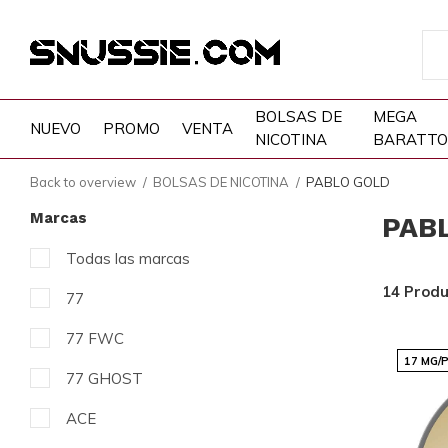
BOLSAS DE
MEGA
NUEVO
PROMO
VENTA
NICOTINA
BARATTO
Back to overview
BOLSAS DE NICOTINA
PABLO GOLD
Marcas
PAB
Todas las marcas
14 Produ
77
77 FWC
17 MG/
77 GHOST
ACE