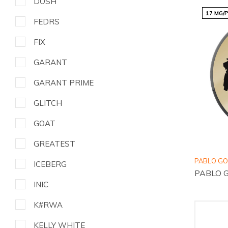
DOSH
17 MG/
FEDRS
FIX
GARANT
GARANT PRIME
GLITCH
GOAT
GREATEST
PABLO G
ICEBERG
PABLO G
INIC
K#RWA
KELLY WHITE