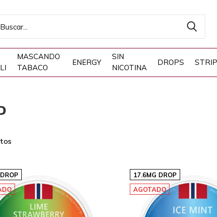
MASCANDO
SIN
ENERGY
DROPS
STRI
LI
TABACO
NICOTINA
D
tos
 DROP
17.6MG DROP
ADO
AGOTADO