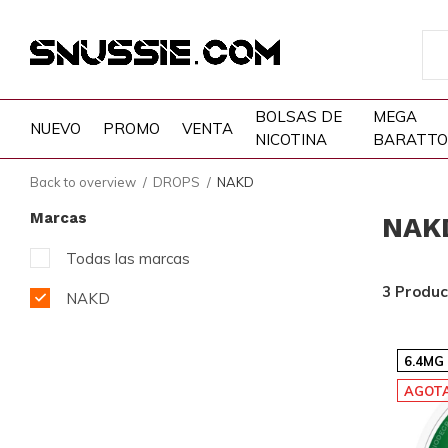
BOLSAS DE
MEGA
NUEVO
PROMO
VENTA
NICOTINA
BARATTO
Back to overview
DROPS
NAKD
Marcas
NAK
Todas las marcas
3 Produc
NAKD
6.4MG
AGOT