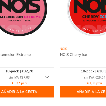
NOIS
termelon Extreme
NOIS Cherry Ice
10-pack | €32,70
10-pack | €30,
sin IVA €27,03
sin IVA €25,04
€3,27 pza
€3,03 pza
AÑADIR A LA CESTA
AÑADIR A LA C