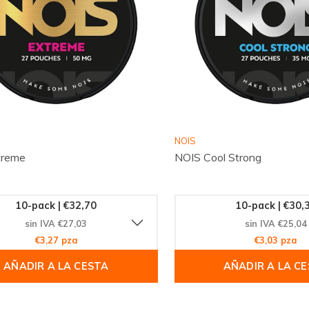
NOIS
treme
NOIS Cool Strong
10-pack | €32,70
10-pack | €30,
sin IVA €27,03
sin IVA €25,04
€3,27 pza
€3,03 pza
AÑADIR A LA CESTA
AÑADIR A LA C