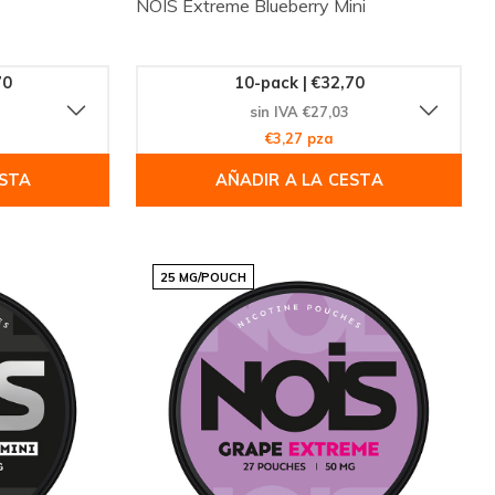
NOIS Extreme Blueberry Mini
70
10-pack | €32,70
sin IVA €27,03
€3,27 pza
ESTA
AÑADIR A LA CESTA
25 MG/POUCH