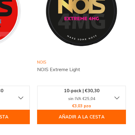
NOIS
NOIS Extreme Light
30
10-pack | €30,30
sin IVA €25,04
€3,03 pza
ESTA
AÑADIR A LA CESTA