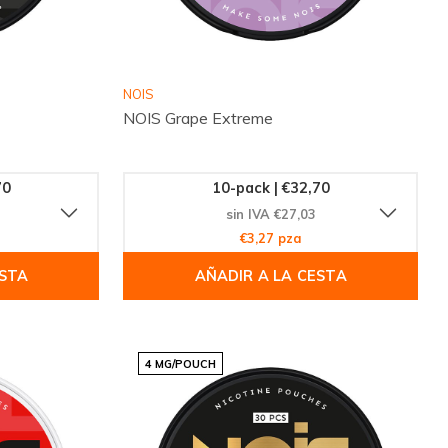
NOIS
NOIS Grape Extreme
70
10-pack | €32,70
sin IVA €27,03
€3,27 pza
ESTA
AÑADIR A LA CESTA
4 MG/POUCH