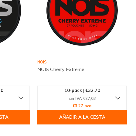
NOIS
NOIS Cherry Extreme
30
10-pack | €32,70
sin IVA €27,03
€3,27 pza
ESTA
AÑADIR A LA CESTA