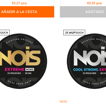
€3,27 pza
€3,03 pza
AÑADIR A LA CESTA
AGOTADO
POUCH
25 MG/POUCH
NOIS