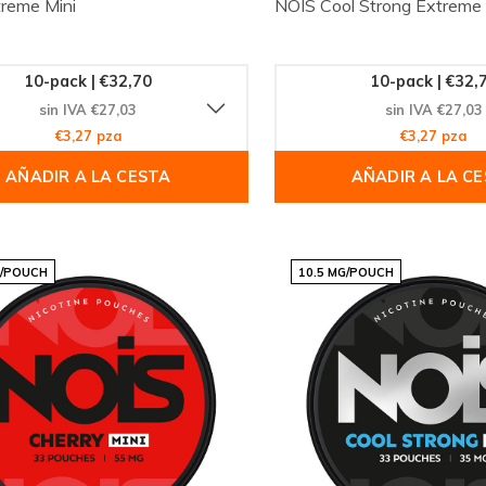
reme Mini
NOIS Cool Strong Extreme
10-pack | €32,70
10-pack | €32,
sin IVA €27,03
sin IVA €27,03
€3,27 pza
€3,27 pza
AÑADIR A LA CESTA
AÑADIR A LA C
G/POUCH
10.5 MG/POUCH