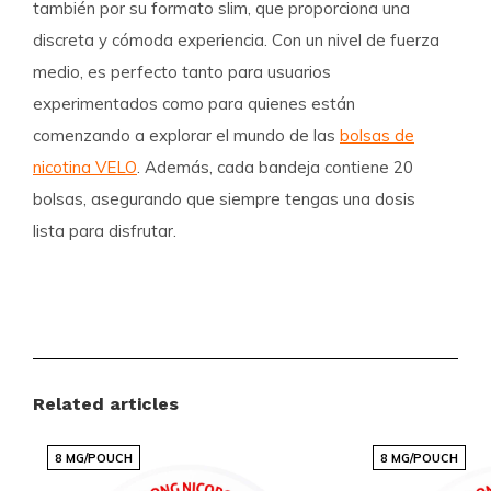
también por su formato
slim
, que proporciona una
discreta y cómoda experiencia. Con un nivel de fuerza
medio
, es perfecto tanto para usuarios
experimentados como para quienes están
comenzando a explorar el mundo de las
bolsas de
nicotina VELO
. Además, cada bandeja contiene 20
bolsas, asegurando que siempre tengas una dosis
lista para disfrutar.
Detalles del Producto
Formato:
Slim
Bolsas por bandeja:
20
Related articles
Peso por bolsa:
0.7 gramos
Fuerza:
Medio (5-10 mg de nicotina)
8 MG/POUCH
8 MG/POUCH
Sabor:
Dragonfruit