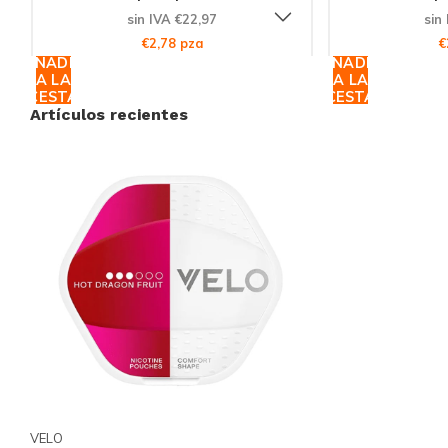
sin IVA €22,97
sin
€2,78 pza
€
AÑADIR
AÑADIR
A LA
A LA
CESTA
CESTA
Artículos recientes
VELO