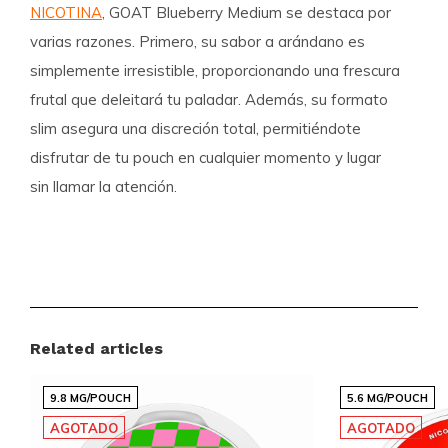
NICOTINA
, GOAT Blueberry Medium se destaca por
varias razones. Primero, su sabor a arándano es
simplemente irresistible, proporcionando una frescura
frutal que deleitará tu paladar. Además, su formato
slim asegura una discreción total, permitiéndote
disfrutar de tu pouch en cualquier momento y lugar
sin llamar la atención.
Especificaciones del Producto
El
GOAT Blueberry Medium
está diseñado para
satisfacer tanto a los usuarios experimentados como
a los nuevos. Aquí te presentamos sus
Related articles
características clave:
9.8 MG/POUCH
5.6 MG/POUCH
AGOTADO
AGOTADO
Formato:
Slim