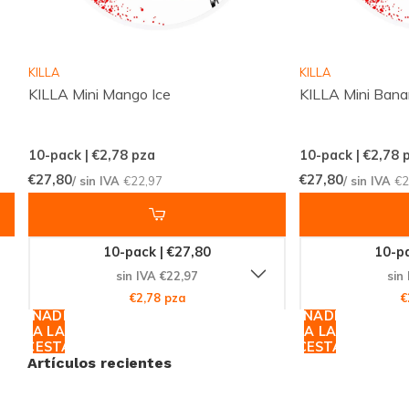
Una Opción para Cada Paladar
El
SNOWBERG Watermelon Ice
pertenece a la
KILLA
KILLA
categoría de
bolsas de nicotina
de frutas, ofreciendo
KILLA Mini Mango Ice
KILLA Mini Bana
un sabor tropical que es tanto refrescante como
satisfactorio. Con un tamaño delgado, es fácil de
10-pack | €2,78
pza
10-pack | €2,78
p
llevar y usar en cualquier momento y lugar,
€27,80
€27,80
/ sin IVA
€22,97
/ sin IVA
€2
permitiéndote disfrutar de su sabor y efectos sin
complicaciones.
10-pack | €27,80
10-pa
Actúa Ahora y Experimenta la
sin IVA €22,97
sin
Diferencia
€2,78 pza
€
AÑADIR
AÑADIR
A LA
A LA
No pierdas la oportunidad de probar el
SNOWBERG
CESTA
CESTA
Watermelon Ice
. Con su combinación única de sabor y
Artículos recientes
eficacia, es el complemento perfecto para cualquier