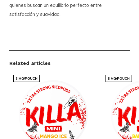
quienes buscan un equilibrio perfecto entre
satisfacción y suavidad.
Detalles del Producto
Formato:
Slim
Bolsas por bandeja:
20
Related articles
Peso por bolsa (gramos):
0.5
Fuerza:
Medio
8 MG/POUCH
8 MG/POUCH
Sabor:
Watermelon Ice
Tipo de producto:
Nicotine Pouches
Nicotine (mg) por sobre:
6.5
Nicotine (mg) por gramo:
13
Contenido por envase (gramos):
10
Fabricante:
SNOBERG