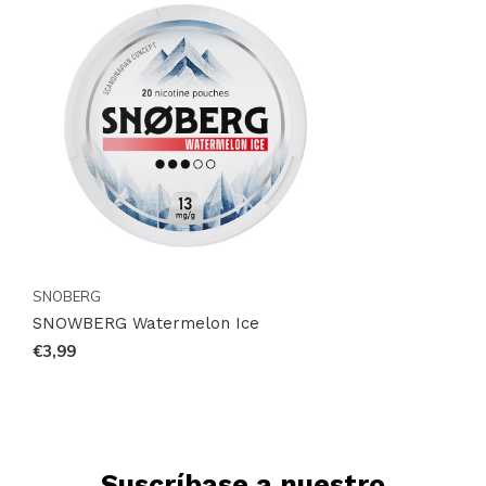
amante de las bolsas de nicotina. Haz tu pedido hoy
mismo y únete a la comunidad global de clientes
satisfechos que confían en Snussie.com para sus
necesidades de productos de nicotina. ¡No esperes
más para disfrutar de esta experiencia refrescante y
revitalizante!
SNOBERG
SNOWBERG Watermelon Ice
€3,99
Suscríbase a nuestro