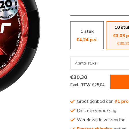
10 stu
1 stuk
€3,03 p
€4,24 p.s.
€30,3
€30,30
Excl. BTW
€25,04
Groot aanbod aan
#1 pro
Discrete verpakking
Wereldwijde verzending
Express shipping
opties