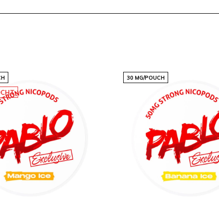
n
ebshop
CH
30 MG/POUCH
OCHT
communicatie en hoge
ankzij consistente
 snus en nicotinezakjes
lbaar. Zo biedt Snussie.com
 stijlvol wil genieten.
Snussie.com
en vind
cties
, vergelijk de
nieuwe smaken en