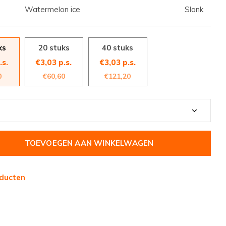
Watermelon ice
Slank
ks
20 stuks
40 stuks
.s.
€3,03 p.s.
€3,03 p.s.
0
€60,60
€121,20
TOEVOEGEN AAN WINKELWAGEN
ducten