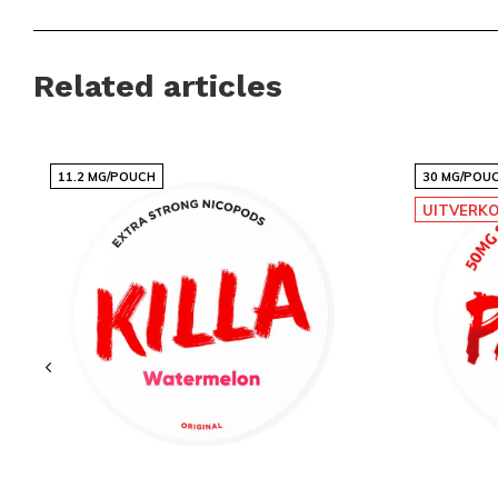
Snelle en betrouwbare internationale leveringen
Een scherp geprijsd assortiment met populaire merke
Related articles
Regelmatig nieuwe smaken en varianten beschikbaar
Eenvoudig en snel bestellen via een overzichtelijke w
Een klantenservice die altijd voor je klaarstaat
11.2 MG/POUCH
30 MG/POU
UITVERK
Snussie.com richt zich op een actuele voorraad, duidelijke 
bereikbaarheid, zodat je altijd weet waar je aan toe bent. D
leveringen en een professioneel samengesteld aanbod wordt
bestellen niet alleen makkelijk, maar ook prettig en voorspe
een fijne, vertrouwde plek voor iedereen die graag discreet en
Ontdek het complete aanbod van nicotinezakjes en snus op
precies de smaak die bij jouw moment past. Bekijk alle
colle
populairste
merken
en blijf via
Instagram
op de hoogte van 