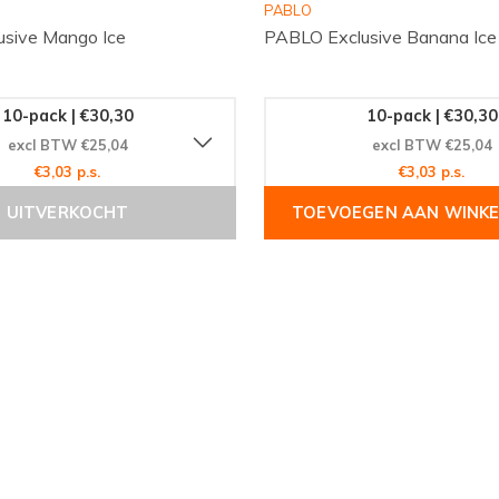
PABLO
 jouw favoriete zakjes.
sive Mango Ice
PABLO Exclusive Banana Ice
10-pack | €30,30
10-pack | €30,30
excl BTW €25,04
excl BTW €25,04
€3,03 p.s.
€3,03 p.s.
UITVERKOCHT
TOEVOEGEN AAN WINK