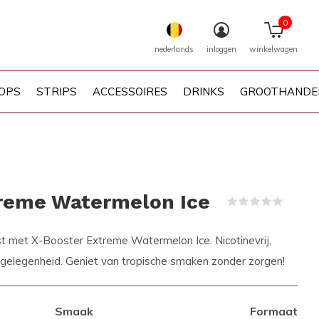
0
nederlands
inloggen
winkelwagen
OPS
STRIPS
ACCESSOIRES
DRINKS
GROOTHANDE
reme Watermelon Ice
(0)
t met X-Booster Extreme Watermelon Ice. Nicotinevrij,
e gelegenheid. Geniet van tropische smaken zonder zorgen!
Smaak
Formaat