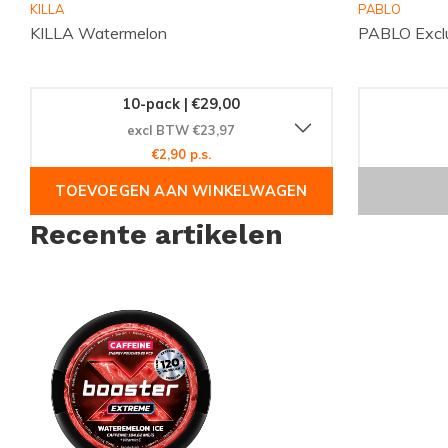
KILLA
PABLO
voorraadupdates. Bestel eenvoudig online en geniet snel van
KILLA Watermelon
PABLO Exclu
18+ only
10-pack | €29,00
excl BTW €23,97
€2,90 p.s.
TOEVOEGEN AAN WINKELWAGEN
Recente artikelen