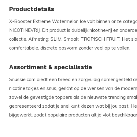
Productdetails
X-Booster Extreme Watermelon Ice valt binnen onze cate
NICOTINEVRIJ. Dit product is duidelijk nicotinevrij en onderd
collectie. Afmeting: SLIM. Smaak: TROPISCH FRUIT. Het sla
comfortabele, discrete pasvorm zonder veel op te vallen.
Assortiment & specialisatie
Snussie.com biedt een breed en zorgvuldig samengesteld a
nicotinezakjes en snus, gericht op de wensen van de moderne
zowel de gevestigde toppers als de nieuwste trending smake
gepresenteerd zodat je snel kunt kiezen wat bij jou past. H
bijgewerkt, zodat populaire producten altijd vlot beschikbaar 
Voordelen voor klanten