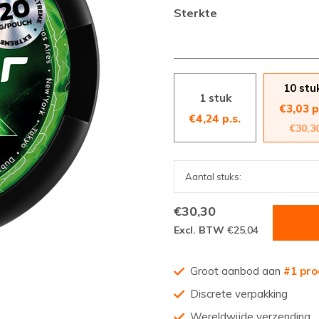
Sterkte
10 stu
1 stuk
€3,03 p
€4,24 p.s.
€30,3
€30,30
Excl. BTW
€25,04
Groot aanbod aan
#1 pro
Discrete verpakking
Wereldwijde verzending