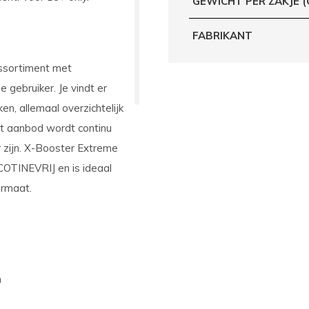
GEWICHT PER ZAKJE 
FABRIKANT
ssortiment met
 gebruiker. Je vindt er
n, allemaal overzichtelijk
et aanbod wordt continu
r zijn. X-Booster Extreme
COTINEVRIJ en is ideaal
ormaat.
n