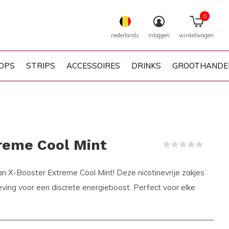
0
nederlands
inloggen
winkelwagen
OPS
STRIPS
ACCESSOIRES
DRINKS
GROOTHANDE
reme Cool Mint
(0)
an X-Booster Extreme Cool Mint! Deze nicotinevrije zakjes
eving voor een discrete energieboost. Perfect voor elke