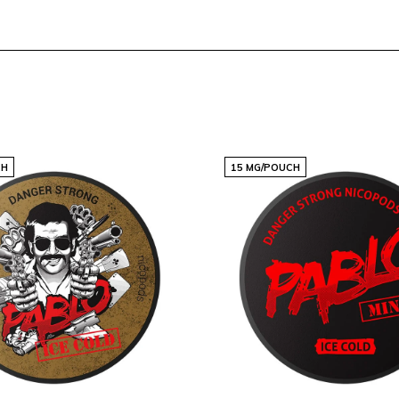
rgy Pouches kopen op
 online nicotine- en
n breed scala aan producten
e go-to bestemming voor
CH
15 MG/POUCH
cotine Free Energy
 energiek te blijven,
n superieure kwaliteit en
euze voor
r zelf het Wakey verschil!