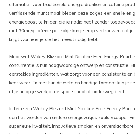
alternatief voor traditionele energie dranken en cafeïne pro
verfrissende muntsmaak bieden deze zakjes een snelle en 
energieboost te krijgen die je nodig hebt zonder toegevoegde
met 30mg/g cafeïne per zakje kun je erop vertrouwen dat je
krijgt wanneer je die het meest nodig hebt.
Maar wat Wakey Blizzard Mint Nicotine Free Energy Pouche
concurrentie is hun hoogwaardige ontwerp en constructie. E
eersteklas ingrediënten, wat zorgt voor een consistente en 
keer weer. En met hun discrete en handige formaat kun je ze 
of je nu op je werk, in de sportschool of onderweg bent.
In feite zijn Wakey Blizzard Mint Nicotine Free Energy Pouc
aan het worden van andere energiezakjes zoals Scooper En
superieure kwaliteit, innovatieve smaken en onverslaanbare 
te zien waarom deze zakjes een fanfavoriet worden onder e