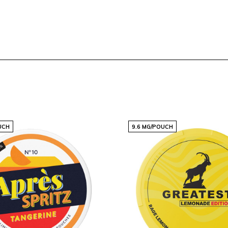
n te bieden die voldoen aan
ekende keuze voor
 nicotine-ervaring. Mis
tegorie nicotinezakjes te
UCH
9.6 MG/POUCH
ndaag nog toe aan je
nicotinebalans die je dag
anten wereldwijd die