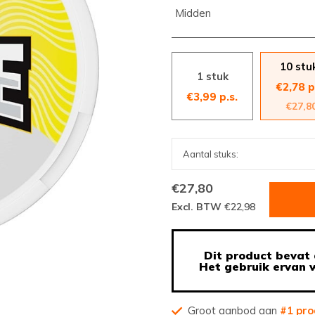
Midden
10 stu
1 stuk
€2,78 p
€3,99 p.s.
€27,8
€27,80
Excl. BTW
€22,98
Dit product bevat 
Het gebruik ervan w
Groot aanbod aan
#1 pro