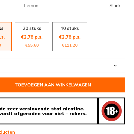
Lemon
Slank
ks
20 stuks
40 stuks
.s.
€2,78 p.s.
€2,78 p.s.
0
€55,60
€111,20
TOEVOEGEN AAN WINKELWAGEN
de zeer verslavende stof nicotine.
ordt afgeraden voor niet - rokers.
ducten