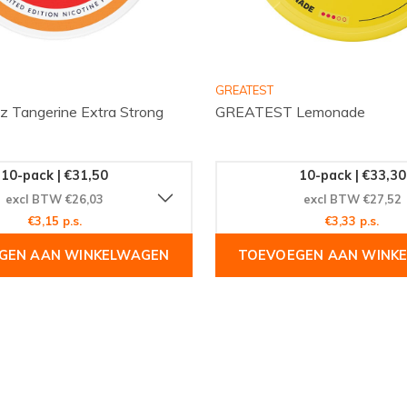
GREATEST
z Tangerine Extra Strong
GREATEST Lemonade
10-pack | €31,50
10-pack | €33,30
excl BTW €26,03
excl BTW €27,52
€3,15 p.s.
€3,33 p.s.
GEN AAN WINKELWAGEN
TOEVOEGEN AAN WINK