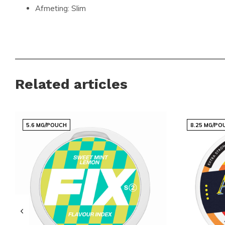
Afmeting:
Slim
Beleef de R4VE Ervaring
Bij Snussie.com streven we ernaar om je de beste producte
jouw behoeften. De R4VE - Lemoncello Medium is een uitst
Related articles
iedereen die op zoek is naar een verfrissende en aangename
deze kans niet om een van de populairste producten in de ca
proberen.
5.6 MG/POUCH
8.25 MG/PO
Wacht niet langer
en voeg de R4VE - Lemoncello Medium va
winkelmandje. Ervaar de verfrissende smaak en de perfecte 
een boost geeft. Bestel nu en sluit je aan bij de tevreden kl
vertrouwen op Snussie.com voor hun nicotineproducten.