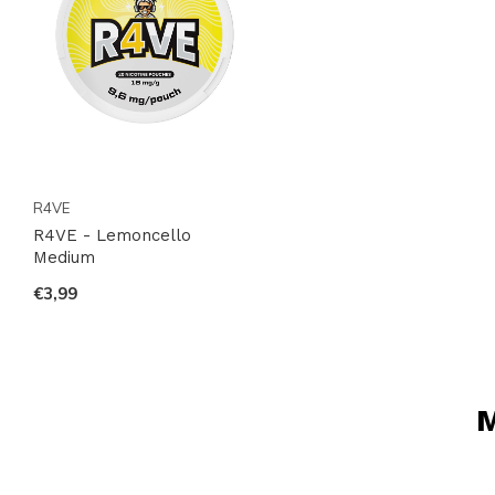
R4VE
R4VE - Lemoncello
Medium
€3,99
M