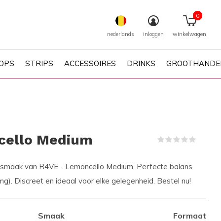
0
nederlands
inloggen
winkelwagen
OPS
STRIPS
ACCESSOIRES
DRINKS
GROOTHANDE
cello Medium
(0)
us smaak van R4VE - Lemoncello Medium. Perfecte balans
g). Discreet en ideaal voor elke gelegenheid. Bestel nu!
Smaak
Formaat