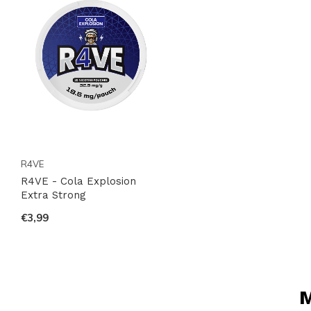
R4VE
R4VE - Cola Explosion
Extra Strong
€3,99
M