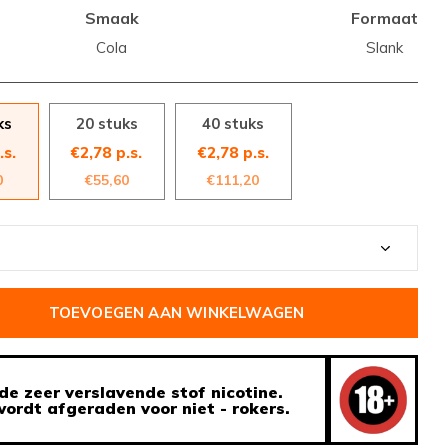
Smaak
Formaat
Cola
Slank
ks
20 stuks
40 stuks
.s.
€2,78 p.s.
€2,78 p.s.
0
€55,60
€111,20
TOEVOEGEN AAN WINKELWAGEN
de zeer verslavende stof nicotine.
ordt afgeraden voor niet - rokers.