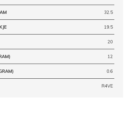
RAM
32.5
KJE
19.5
20
RAM)
12
(GRAM)
0.6
R4VE