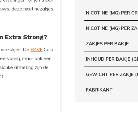
euws, deze nicotinezakjes
NICOTINE (MG) PER G
NICOTINE (MG) PER ZA
n Extra Strong?
ZAKJES PER BAKJE
tinezakjes. De
R4VE
Cola
ineervaring, maar ook een
INHOUD PER BAKJE (G
 slanke afmeting zijn de
GEWICHT PER ZAKJE 
nt.
FABRIKANT