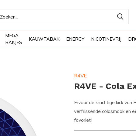
MEGA
KAUWTABAK
ENERGY
NICOTINEVRIJ
DR
BAKJES
R4VE
R4VE - Cola E
Ervaar de krachtige kick van 
verfrissende colasmaak en ee
favoriet!