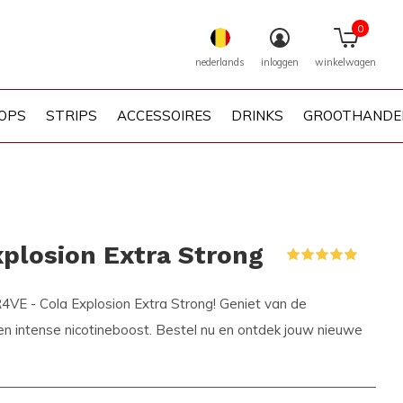
0
nederlands
inloggen
winkelwagen
OPS
STRIPS
ACCESSOIRES
DRINKS
GROOTHANDE
xplosion Extra Strong
(1)
R4VE - Cola Explosion Extra Strong! Geniet van de
n intense nicotineboost. Bestel nu en ontdek jouw nieuwe