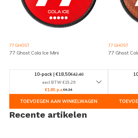
77 GHOST
77 GHOST
77 Ghost Cola Ice Mini
77 Ghost Cola
10-pack | €18,50
10
€42,40
excl BTW €15,29
€1,85 p.s.
€4,24
TOEVOEGEN AAN WINKELWAGEN
TOEVOE
Recente artikelen