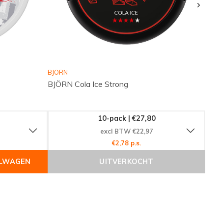
BJORN
BJÖRN Cola Ice Strong
10-pack | €27,80
excl BTW €22,97
€2,78 p.s.
ELWAGEN
UITVERKOCHT