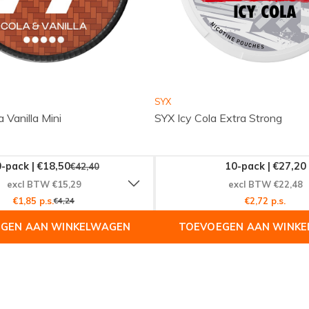
SYX
 Vanilla Mini
SYX Icy Cola Extra Strong
-pack | €18,50
10-pack | €27,20
€42,40
excl BTW €15,29
excl BTW €22,48
€1,85 p.s.
€4,24
€2,72 p.s.
GEN AAN WINKELWAGEN
TOEVOEGEN AAN WINK