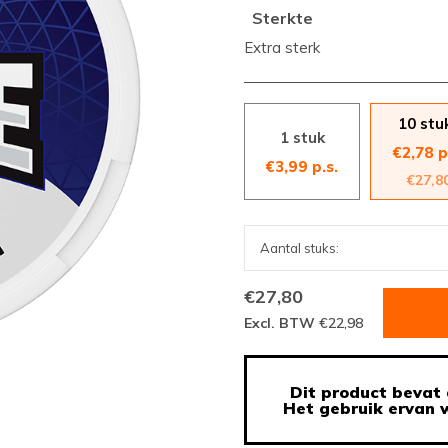
Sterkte
Extra sterk
10 stu
1 stuk
€2,78 p
€3,99 p.s.
€27,8
€27,80
Excl. BTW
€22,98
Dit product bevat 
Het gebruik ervan w