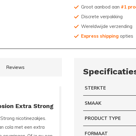
Groot aanbod aan
#1 pro
Discrete verpakking
Wereldwijde verzending
Express shipping
opties
Reviews
Specificatie
STERKTE
SMAAK
sion Extra Strong
 Strong
nicotinezakjes.
PRODUCT TYPE
an cola met een extra
FORMAAT
e ervaringen. Of je nu een