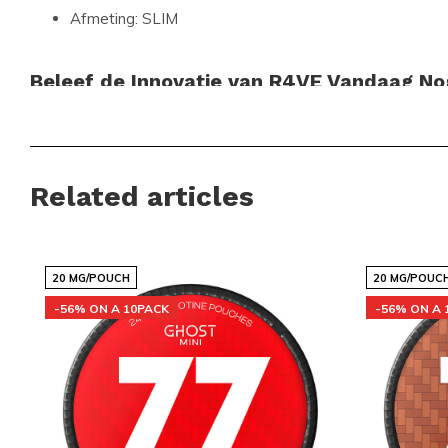
Afmeting:
SLIM
Beleef de Innovatie van R4VE Vandaag No
Mis de kans niet om deze spannende smaakexplosie te erva
Cola Explosion Extra Strong en geniet van de perfecte comb
Met onze snelle wereldwijde verzending ben je verzekerd van 
Related articles
je aan bij de wereldwijde gemeenschap van tevreden klant
Snussie.com voor hun nicotineproducten. Bestel vandaag no
favoriet!
20 MG/POUCH
20 MG/POUC
-56% ON A 10PACK
-56% ON A 