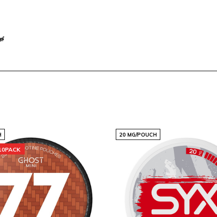
g
ren. Bestel nu de R4VE -
inatie van smaak en kracht.
een tijdige levering. Sluit
en die vertrouwen op
g en ontdek je nieuwe
H
20 MG/POUCH
10PACK