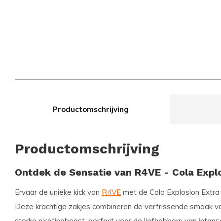
Productomschrijving
Productomschrijving
Ontdek de Sensatie van R4VE - Cola Explo
Ervaar de unieke kick van
R4VE
met de
Cola Explosion Extra
Deze krachtige zakjes combineren de verfrissende smaak v
sterke nicotineboost, perfect voor de liefhebbers van intens