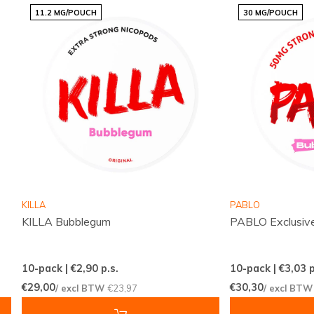
11.2 MG/POUCH
30 MG/POUCH
Voordelen voor klanten
Snelle en betrouwbare internationale leveringen
Een scherp geprijsd assortiment met populaire
merken
Regelmatig nieuwe smaken en varianten
beschikbaar
Eenvoudig en snel bestellen via een
overzichtelijke webshop
KILLA
PABLO
Een klantenservice die altijd voor je klaarstaat
KILLA Bubblegum
PABLO Exclusiv
Snussie.com richt zich op een actuele voorraad,
10-pack | €2,90
p.s.
10-pack | €3,03
p
duidelijke communicatie en hoge bereikbaarheid,
€29,00
€30,30
/ excl BTW
€23,97
/ excl BT
zodat je altijd weet waar je aan toe bent. Dankzij
consistente leveringen en een professioneel