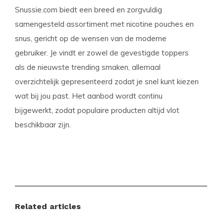
Snussie.com biedt een breed en zorgvuldig
samengesteld assortiment met nicotine pouches en
snus, gericht op de wensen van de moderne
gebruiker. Je vindt er zowel de gevestigde toppers
als de nieuwste trending smaken, allemaal
overzichtelijk gepresenteerd zodat je snel kunt kiezen
wat bij jou past. Het aanbod wordt continu
bijgewerkt, zodat populaire producten altijd vlot
beschikbaar zijn.
Categorieën en filters
POP ENERGY Bubble Pop valt onder
ZAKJES
en
POP
ENERGY
. Deze pouch hoort bij de filter Smaak:
GEKKE SMAKEN en heeft een SLIM afmeting, ideaal
Related articles
voor wie discreet wil genieten zonder gedoe.