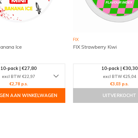
 op
Snussie.com
en vind
ies, vergelijk de
FIX
nieuwe smaken en
Banana Ice
FIX Strawberry Kiwi
 jouw favoriete MYNT
10-pack | €27,80
10-pack | €30,30
excl BTW €22,97
excl BTW €25,04
€2,78 p.s.
€3,03 p.s.
GEN AAN WINKELWAGEN
UITVERKOCHT