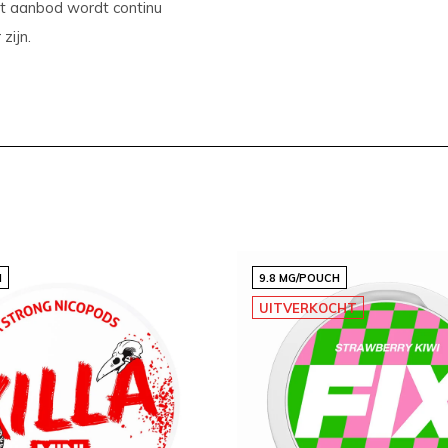
et aanbod wordt continu
zijn.
n
ebshop
H
9.8 MG/POUCH
UITVERKOCHT
communicatie en hoge
ankzij consistente
t snus en nicotine pouches
lbaar. Zo biedt Snussie.com
 en smaakvol wil genieten.