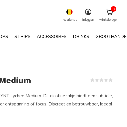
0
nederlands
inloggen
winkelwagen
OPS
STRIPS
ACCESSOIRES
DRINKS
GROOTHANDE
 Medium
(0)
YNT Lychee Medium. Dit nicotinezakje biedt een subtiele,
oor ontspanning of focus. Discreet en betrouwbaar, ideaal