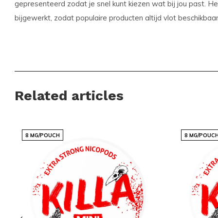
gepresenteerd zodat je snel kunt kiezen wat bij jou past. H
bijgewerkt, zodat populaire producten altijd vlot beschikbaar 
Voordelen voor klanten
Snelle en betrouwbare internationale leveringen
Een scherp geprijsd assortiment met populaire merke
Related articles
Regelmatig nieuwe smaken en varianten beschikbaar
Eenvoudig en snel bestellen via een overzichtelijke w
Een klantenservice die altijd voor je klaarstaat
8 MG/POUCH
8 MG/POUC
Snussie.com richt zich op een actuele voorraad, duidelijke 
bereikbaarheid, zodat je altijd weet waar je aan toe bent. D
leveringen en een professioneel samengesteld aanbod word
bestellen niet alleen makkelijk, maar ook prettig en voorspe
een fijne, vertrouwde plek voor iedereen die graag discreet