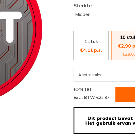
Sterkte
Midden
10 stu
1 stuk
€2,90 p
€4,11 p.s.
€29,0
€29,00
Excl. BTW
€23,97
Dit product bevat 
Het gebruik ervan w