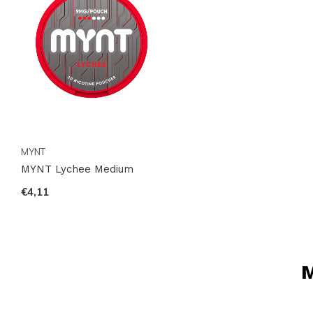
MYNT
MYNT Lychee Medium
€4,11
M