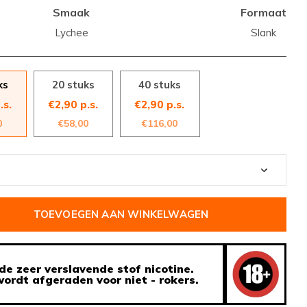
Smaak
Formaat
Lychee
Slank
ks
20 stuks
40 stuks
.s.
€2,90 p.s.
€2,90 p.s.
0
€58,00
€116,00
TOEVOEGEN AAN WINKELWAGEN
de zeer verslavende stof nicotine.
ordt afgeraden voor niet - rokers.