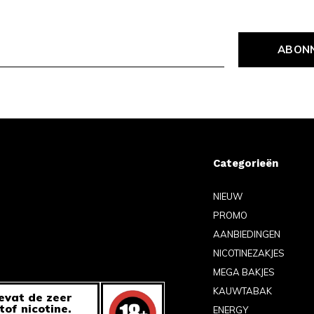
ABON
Categorieën
NIEUW
PROMO
AANBIEDINGEN
NICOTINEZAKJES
MEGA BAKJES
KAUWTABAK
evat de zeer
tof nicotine.
ENERGY