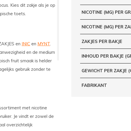
us. Kies dit zakje als je op
NICOTINE (MG) PER G
pische toets.
NICOTINE (MG) PER ZA
ZAKJES PER BAKJE
ZAKJES
en
INIC
en
MYNT
.
 aanwezigheid en de medium
INHOUD PER BAKJE (G
isch fruit smaak is helder
agelijks gebruik zonder te
GEWICHT PER ZAKJE 
FABRIKANT
sortiment met nicotine
iker. Je vindt er zowel de
l overzichtelijk