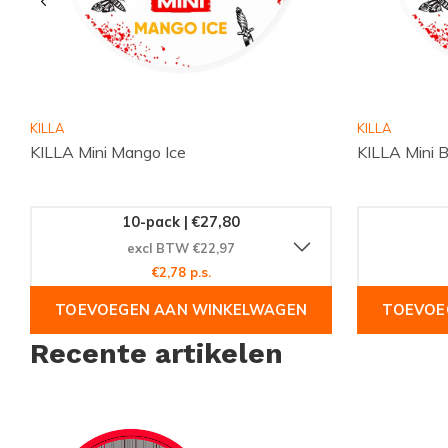
Bestel MYNT Lychee Medium
Ontdek het complete aanbod van nicotine pouches en snus
precies de smaak die bij jouw moment past. Bekijk alle collect
KILLA
KILLA
populairste
merken
en blijf via
Instagram
op de hoogte van 
KILLA Mini Mango Ice
KILLA Mini 
voorraadupdates. Bestel eenvoudig online en ontvang snel
pouches.
10-pack | €27,80
excl BTW €22,97
€2,78 p.s.
TOEVOEGEN AAN WINKELWAGEN
TOEVOE
Recente artikelen