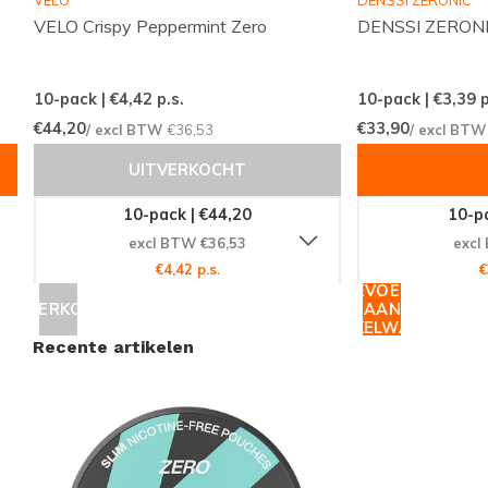
VELO
DENSSI ZERONIC
VELO Crispy Peppermint Zero
DENSSI ZERONIC
10-pack | €4,42
p.s.
10-pack | €3,39
p
€44,20
€33,90
/ excl BTW
€36,53
/ excl BT
UITVERKOCHT
10-pack | €44,20
10-pa
excl BTW €36,53
excl
€4,42 p.s.
€
TOEVOEGEN
UITVERKOCHT
AAN
WINKELWAGEN
Recente artikelen