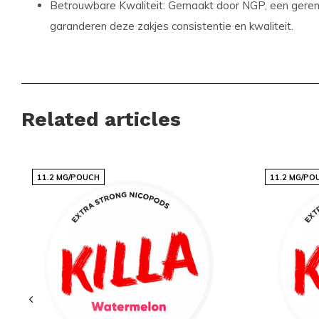
Betrouwbare Kwaliteit:
Gemaakt door NGP, een geren
garanderen deze zakjes consistentie en kwaliteit.
Productdetails
KILLA Melon valt onder de categorieën
NICOTINEZAKJES
e
Related articles
specificaties van dit product:
Formaat:
Slim
11.2 MG/POUCH
11.2 MG/PO
Zakjes per bakje:
20
Gewicht per zakje:
0,7 gram
Sterkte:
Normaal
Smaak:
Meloen
Producttype:
Nicotine Pouches
Nicotine per zakje:
11.2 mg
Nicotine per gram:
16 mg