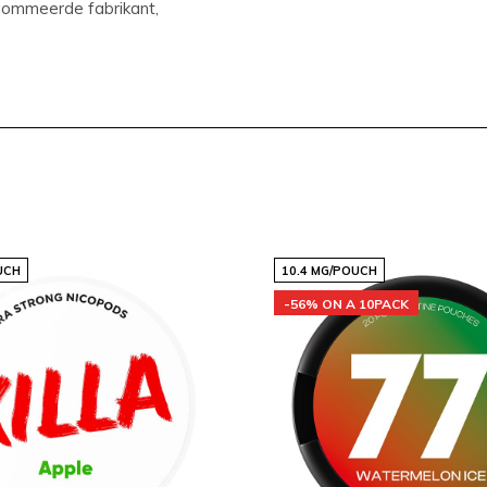
ommeerde fabrikant,
n
KILLA
. Hier zijn de
UCH
10.4 MG/POUCH
-56% ON A 10PACK