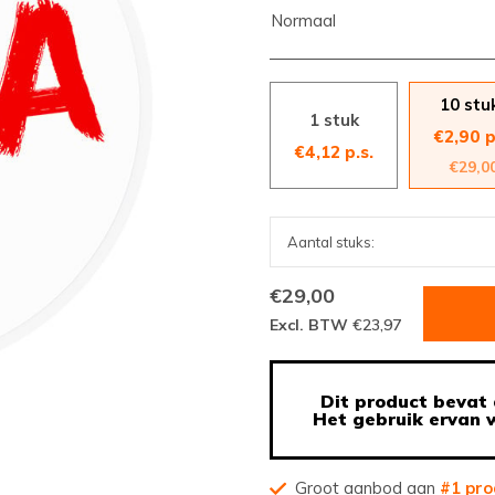
Normaal
10 stu
1 stuk
€2,90 p
€4,12 p.s.
€29,0
€29,00
Excl. BTW
€23,97
Dit product bevat 
Het gebruik ervan w
Groot aanbod aan
#1 pro