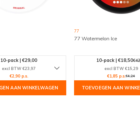
77
77 Watermelon Ice
roduct vandaag nog toe
ldwijd vertrouwen op
10-pack | €29,00
10-pack | €18,50
€42
nelle, wereldwijde
excl BTW €23,97
excl BTW €15,29
 en ervaar de verfrissende
€2,90 p.s.
€1,85 p.s.
€4,24
GEN AAN WINKELWAGEN
TOEVOEGEN AAN WINK