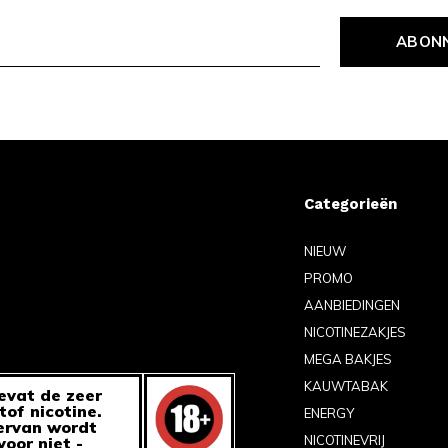
ABON
Categorieën
NIEUW
PROMO
AANBIEDINGEN
NICOTINEZAKJES
MEGA BAKJES
KAUWTABAK
evat de zeer
tof nicotine.
ENERGY
ervan wordt
NICOTINEVRIJ
oor niet -