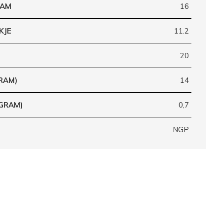
RAM
16
KJE
11.2
20
RAM)
14
(GRAM)
0,7
NGP