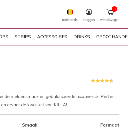
0
nederlands
inloggen
winkelwagen
OPS
STRIPS
ACCESSOIRES
DRINKS
GROOTHANDE
(5)
sende meloensmaak en gebalanceerde nicotinekick. Perfect
u en ervaar de kwaliteit van KILLA!
Smaak
Formaat