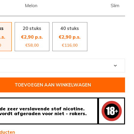
Melon
Slim
ks
20 stuks
40 stuks
.s.
€2,90 p.s.
€2,90 p.s.
0
€58,00
€116,00
TOEVOEGEN AAN WINKELWAGEN
de zeer verslavende stof nicotine.
ordt afgeraden voor niet - rokers.
ducten