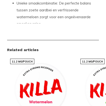
Unieke smaakcombinatie:
De perfecte balans
tussen zoete aardbei en verfrissende
watermeloen zorgt voor een ongeëvenaarde
smaakervaring.
Hoogwaardige nicotinezakjes:
Onze
nicotinezakjes zijn ontworpen voor een
langdurige en consistente afgifte van nicotine,
Related articles
wat zorgt voor een bevredigende ervaring.
Discreet en handig:
De zakjes zijn klein en
11.2 MG/POUCH
11.2 MG/POUCH
gemakkelijk mee te nemen, waardoor je altijd
en overal kunt genieten van je nicotinezakje.
Geen tabak, geen rook:
Geniet van de
voordelen van nicotine zonder de schadelijke
effecten van tabak en rook.