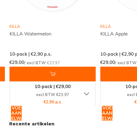
Productdetails
De
KILLA Exclusive Strawberry Watermelon
behoort
tot de categorieën
KILLA
en
KILLA EXCLUSIVE
. Dit
KILLA
KILLA
product is speciaal ontwikkeld voor degenen die op
KILLA Watermelon
KILLA Apple
zoek zijn naar een premium nicotinezakje met een
unieke smaak. Hier zijn enkele specificaties van het
10-pack | €2,90
p.s.
10-pack | €2,90
p
product:
€29,00
€29,00
/ excl BTW
€23,97
/ excl BT
Merk:
KILLA
Categorieën:
NICOTINEZAKJES
,
KILLA
10-pack | €29,00
10-pa
EXCLUSIVE
excl BTW €23,97
excl
€2,90 p.s.
€
Smaak:
Aardbei en Watermeloen
TOEVOEGEN
TOEVOEGEN
Nicotinegehalte:
Hoog
AAN
AAN
WINKELWAGEN
WINKELWAGEN
Verpakking:
Handige en discrete zakjes
Recente artikelen