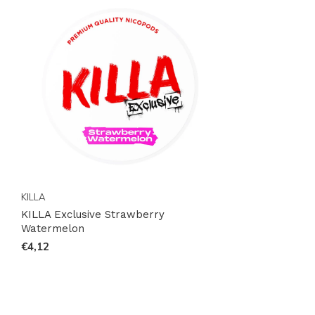
Bestel nu en ervaar het verschil
Wacht niet langer en voeg de
KILLA Exclusive
Strawberry Watermelon
toe aan je winkelwagen.
Ontdek waarom zoveel klanten wereldwijd
vertrouwen op
KILLA
voor hun nicotineproducten.
Bestel vandaag nog en ervaar de unieke smaak en
kwaliteit die wij te bieden hebben. Beperkte voorraad
beschikbaar, dus wees er snel bij!
KILLA
KILLA Exclusive Strawberry
Watermelon
€4,12