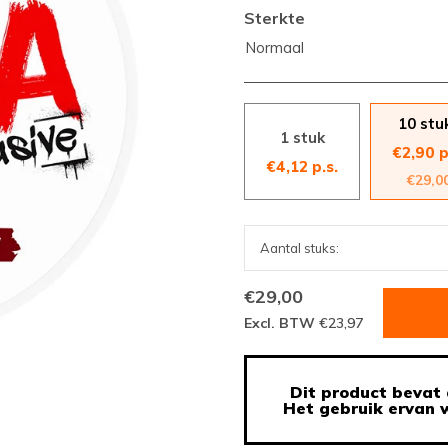
Sterkte
Normaal
10 stu
1 stuk
€2,90 p
€4,12 p.s.
€29,0
€29,00
Excl. BTW
€23,97
Dit product bevat 
Het gebruik ervan w