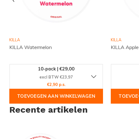
Snussie.com voor hun nicotineproducten. Bestel vandaag no
smaakbeleving!
KILLA
KILLA
KILLA Watermelon
KILLA Apple
10-pack | €29,00
excl BTW €23,97
€2,90 p.s.
TOEVOEGEN AAN WINKELWAGEN
TOEVOE
Recente artikelen