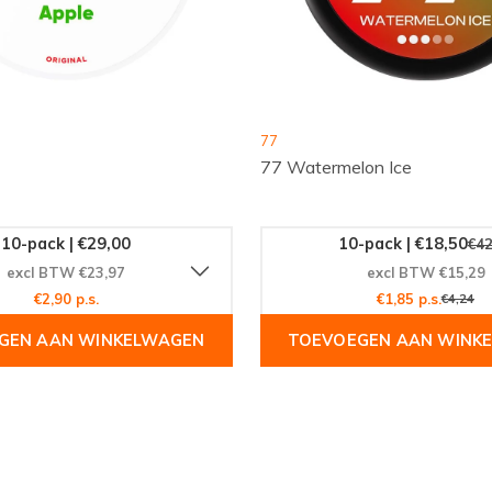
g en ervaar de ultieme
77
77 Watermelon Ice
10-pack | €29,00
10-pack | €18,50
€42
excl BTW €23,97
excl BTW €15,29
€2,90 p.s.
€1,85 p.s.
€4,24
GEN AAN WINKELWAGEN
TOEVOEGEN AAN WINK