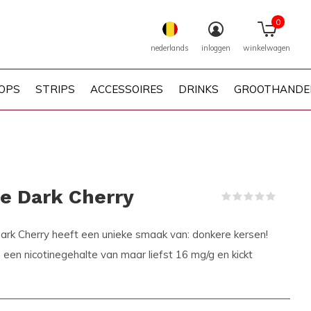
0
nederlands
inloggen
winkelwagen
OPS
STRIPS
ACCESSOIRES
DRINKS
GROOTHANDE
ve Dark Cherry
(0)
rk Cherry heeft een unieke smaak van: donkere kersen!
en nicotinegehalte van maar liefst 16 mg/g en kickt