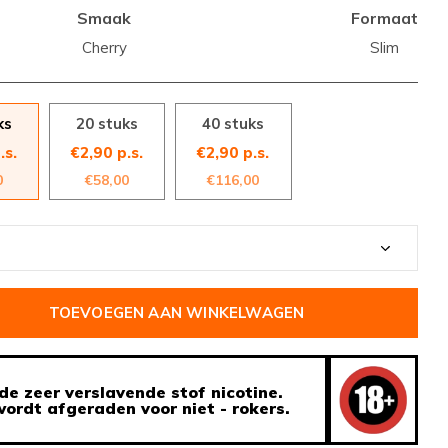
Smaak
Formaat
Cherry
Slim
ks
20 stuks
40 stuks
.s.
€2,90 p.s.
€2,90 p.s.
0
€58,00
€116,00
TOEVOEGEN AAN WINKELWAGEN
de zeer verslavende stof nicotine.
ordt afgeraden voor niet - rokers.