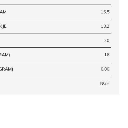
RAM
16.5
KJE
13.2
20
RAM)
16
(GRAM)
0.80
NGP