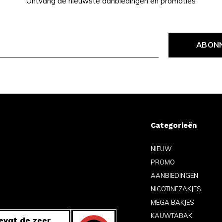
Ontvang de nieuwste aanbiedingen en promoties
ABON
Categorieën
NIEUW
PROMO
AANBIEDINGEN
NICOTINEZAKJES
MEGA BAKJES
KAUWTABAK
evat de zeer