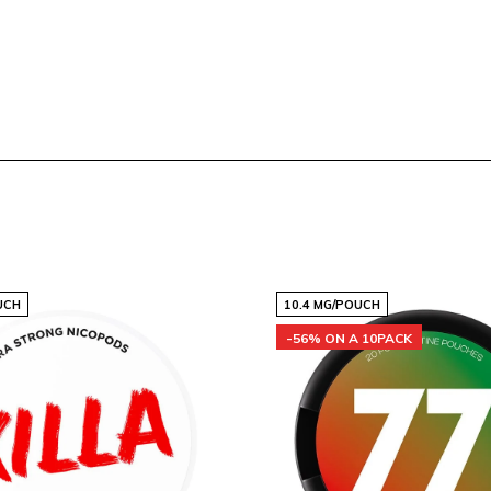
nicotinezakjes, waaronder
ke website maakt het
 en de perfecte keuze te
eit van al onze producten
UCH
10.4 MG/POUCH
-56% ON A 10PACK
toe aan je winkelwagen.
g dat je er snel bij bent.
klanten die vertrouwen op