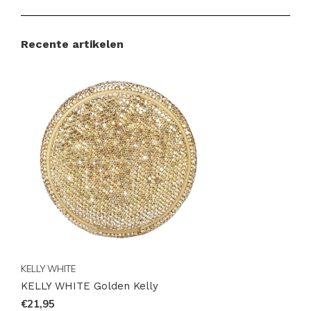
Merk:
KELLY WHITE
Categorie:
NICOTINEZAKJES
Recente artikelen
Smaak:
Een verfijnde mix die zowel klassieke
als moderne smaken aanspreekt
Nicotinegehalte:
Geoptimaliseerd voor een
bevredigende ervaring
Verpakking:
Handige en discrete verpakking
voor onderweg
Ervaar Het Verschil met KELLY WHITE
Golden Kelly
Mis deze kans niet om de KELLY WHITE Golden Kelly
KELLY WHITE
te proberen en ontdek waarom zoveel klanten
KELLY WHITE Golden Kelly
wereldwijd vertrouwen op de kwaliteit en innovatie
€21,95