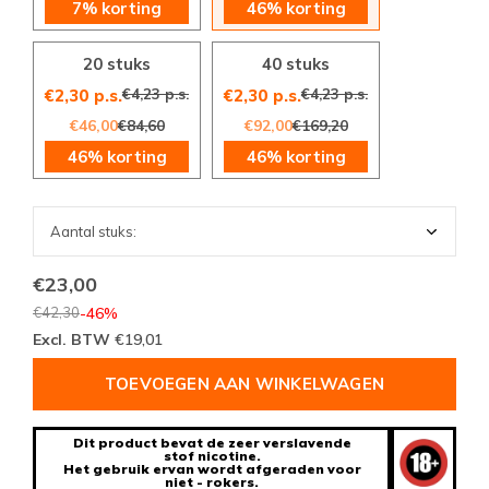
7% korting
46% korting
20 stuks
40 stuks
€4,23 p.s.
€4,23 p.s.
€2,30 p.s.
€2,30 p.s.
€46,00
€84,60
€92,00
€169,20
46% korting
46% korting
€23,00
€42,30
-46%
Excl. BTW
€19,01
TOEVOEGEN AAN WINKELWAGEN
Dit product bevat de zeer verslavende
stof nicotine.
Het gebruik ervan wordt afgeraden voor
niet - rokers.