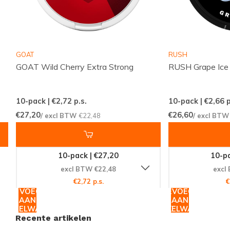
Snelle en betrouwbare internationale leveringen
Een scherp geprijsd assortiment met populaire
merken
GOAT
RUSH
Regelmatig nieuwe smaken en varianten
GOAT Wild Cherry Extra Strong
RUSH Grape Ice
beschikbaar
Eenvoudig en snel bestellen via een
10-pack | €2,72
p.s.
10-pack | €2,66
p
overzichtelijke webshop
€27,20
€26,60
/ excl BTW
€22,48
/ excl BT
Een klantenservice die altijd voor je klaarstaat
ICEBERG Energy Mini valt binnen de categorie
10-pack | €27,20
10-pa
NICOTINEZAKJES
en is een uitstekende keuze voor
excl BTW €22,48
excl
wie extra sterk zoekt in een mini-uitvoering met een
€2,72 p.s.
€
TOEVOEGEN
TOEVOEGEN
frisse toets van rood fruit. Snussie.com richt zich op
AAN
AAN
een actuele voorraad, duidelijke communicatie en
WINKELWAGEN
WINKELWAGEN
Recente artikelen
hoge bereikbaarheid, zodat je altijd weet waar je aan