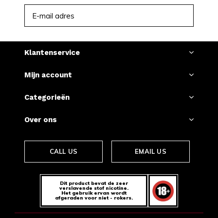
ABONNEER
Klantenservice
Mijn account
Categorieën
Over ons
CALL US
EMAIL US
Dit product bevat de zeer
verslavende stof nicotine.
Het gebruik ervan wordt
afgeraden voor niet - rokers.