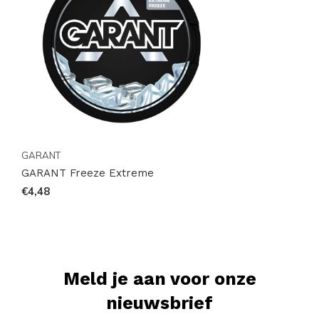
en kracht, is dit product een must-have voor iedereen
die op zoek is naar een intense nicotine ervaring.
Bezoek onze website en voeg dit krachtige product
vandaag nog toe aan uw winkelmandje. Wees snel,
want de vraag is hoog en de voorraad beperkt!
GARANT
GARANT Freeze Extreme
€4,48
Meld je aan voor onze
nieuwsbrief