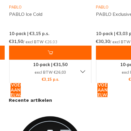
PABLO
PABLO
Een Wereld van Mogelijkheden met
PABLO Ice Cold
PABLO Exclusive
GARANT
Als onderdeel van de
GARANT
familie van producten,
10-pack | €3,15
p.s.
10-pack | €3,03
p
€31,50
€30,30
biedt de Freeze Extreme de kwaliteit en
/ excl BTW
€26,03
/ excl BT
betrouwbaarheid die u mag verwachten van een
topmerk in nicotinezakjes. Of u nu een
10-pack | €31,50
10-pa
doorgewinterde gebruiker bent of nieuw in de wereld
excl BTW €26,03
excl
van nicotine pouches, GARANT biedt een scala aan
€3,15 p.s.
€
opties die aan uw behoeften voldoen.
TOEVOEGEN
TOEVOEGEN
AAN
AAN
WINKELWAGEN
WINKELWAGEN
Recente artikelen
Grijp Deze Kans Nu!
Mis de kans niet om de GARANT Freeze Extreme
zelf te ervaren. Met zijn unieke combinatie van smaak